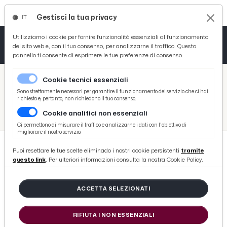
Gestisci la tua privacy
IT
Tutto News
Tutto Sport
Tutto Curiosità
Utilizziamo i cookie per fornire funzionalità essenziali al funzionamento
del sito web e, con il tuo consenso, per analizzarne il traffico. Questo
pannello ti consente di esprimere le tue preferenze di consenso.
Cronaca
Atletica
Serie D
/
Picenotime
Cookie tecnici essenziali
Basket
/
#ciu-ciu-offida-volley
Sono strettamente necessari per garantire il funzionamento del servizio che ci hai
richiesto e, pertanto, non richiedono il tuo consenso.
#CIU-CIU-OFFIDA-VOLLEY
Cookie analitici non essenziali
Ciclismo
Ci permettono di misurare il traffico e analizzarne i dati con l'obiettivo di
migliorare il nostro servizio.
Volley
Puoi resettare le tue scelte eliminado i nostri cookie persistenti
tramite
questo link
. Per ulteriori informazioni consulta la nostra Cookie Policy.
ACCETTA SELEZIONATI
66 ARTICOLI
RIFIUTA I NON ESSENZIALI
Pallavolo femminile, la Ciu Ciu Offida