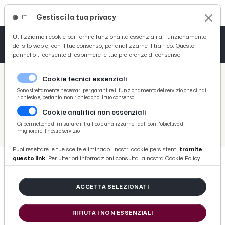
Gestisci la tua privacy
IT
Tutto News
Tutto Sport
Tutto Curiosità
Utilizziamo i cookie per fornire funzionalità essenziali al funzionamento
del sito web e, con il tuo consenso, per analizzarne il traffico. Questo
pannello ti consente di esprimere le tue preferenze di consenso.
Cronaca
Atletica
Serie D
/
Picenotime
Cookie tecnici essenziali
Basket
/
#fattoria-bio-sociale-ama-terra
Sono strettamente necessari per garantire il funzionamento del servizio che ci hai
richiesto e, pertanto, non richiedono il tuo consenso.
#FATTORIA-BIO-SOCIALE-AMA-
Cookie analitici non essenziali
Ciclismo
TERRA
Ci permettono di misurare il traffico e analizzarne i dati con l'obiettivo di
migliorare il nostro servizio.
Volley
Puoi resettare le tue scelte eliminado i nostri cookie persistenti
tramite
questo link
. Per ulteriori informazioni consulta la nostra Cookie Policy.
ACCETTA SELEZIONATI
1 ARTICOLO
RIFIUTA I NON ESSENZIALI