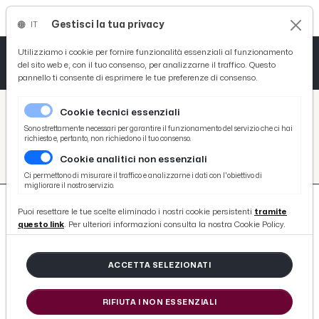
Gestisci la tua privacy
IT
Tutto News
Tutto Sport
Tutto Curiosità
Utilizziamo i cookie per fornire funzionalità essenziali al funzionamento
del sito web e, con il tuo consenso, per analizzarne il traffico. Questo
pannello ti consente di esprimere le tue preferenze di consenso.
Cronaca
Atletica
Serie D
/
Picenotime
Cookie tecnici essenziali
Basket
/
#gruppo-sganasso
Sono strettamente necessari per garantire il funzionamento del servizio che ci hai
richiesto e, pertanto, non richiedono il tuo consenso.
#GRUPPO-SGANASSO
Cookie analitici non essenziali
Ciclismo
Ci permettono di misurare il traffico e analizzarne i dati con l'obiettivo di
migliorare il nostro servizio.
Volley
Puoi resettare le tue scelte eliminado i nostri cookie persistenti
tramite
questo link
. Per ulteriori informazioni consulta la nostra Cookie Policy.
ACCETTA SELEZIONATI
1 ARTICOLO
RIFIUTA I NON ESSENZIALI
Ascoli Piceno, tutto pronto per la