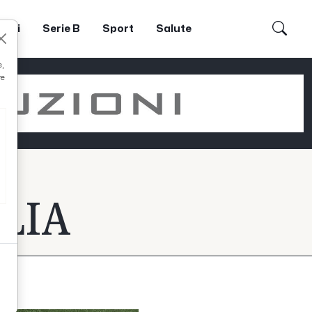
dori
Serie B
Sport
Salute
e,
re
LIA