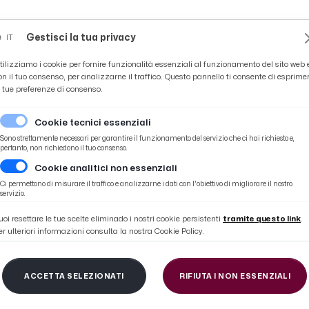
Novità
News
Ascoli Time
Cultura
Coppa Teo
Gestisci la tua privacy
IT
tilizziamo i cookie per fornire funzionalità essenziali al funzionamento del sito web 
on il tuo consenso, per analizzarne il traffico. Questo pannello ti consente di esprime
e tue preferenze di consenso.
Cookie tecnici essenziali
Sono strettamente necessari per garantire il funzionamento del servizio che ci hai richiesto e,
pertanto, non richiedono il tuo consenso.
Cookie analitici non essenziali
Ci permettono di misurare il traffico e analizzarne i dati con l'obiettivo di migliorare il nostro
OBERTO-BOSCAG
servizio.
uoi resettare le tue scelte eliminado i nostri cookie persistenti
tramite questo link
.
er ulteriori informazioni consulta la nostra Cookie Policy.
ACCETTA SELEZIONATI
RIFIUTA I NON ESSENZIALI