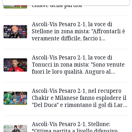
chiave della partita
Ascoli-Vis Pesaro 2-1, la voce di
Stellone in zona mista: "Affrontarli è
veramente difficile, faccio i
complimenti a Tomei perchè hanno
soluzioni ovunque"
Ascoli-Vis Pesaro 2-1, la voce di
Tonucci in zona mista: "Sono venute
fuori le loro qualità. Auguro al
Picchio di arrivare più in alto
possibile"
Ascoli-Vis Pesaro 2-1, nel recupero
Chakir e Milanese fanno esplodere il
"Del Duca" e rimontano il gol di Lari.
Agganciato l'Arezzo in vetta
Ascoli-Vis Pesaro 2-1, Stellone:
“Ottima partita a livello difensivo,