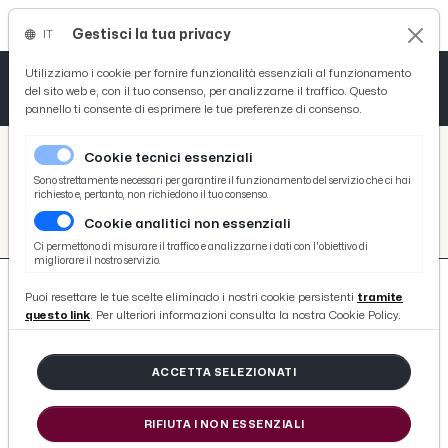
Gestisci la tua privacy
IT
Tutto News
Tutto Sport
Tutto Curiosità
Utilizziamo i cookie per fornire funzionalità essenziali al funzionamento
del sito web e, con il tuo consenso, per analizzarne il traffico. Questo
pannello ti consente di esprimere le tue preferenze di consenso.
Cronaca
Atletica
Serie D
/
Picenotime
Cookie tecnici essenziali
Basket
/
#vis-pesaro
Sono strettamente necessari per garantire il funzionamento del servizio che ci hai
richiesto e, pertanto, non richiedono il tuo consenso.
#VIS-PESARO
Cookie analitici non essenziali
Ciclismo
Ci permettono di misurare il traffico e analizzarne i dati con l'obiettivo di
migliorare il nostro servizio.
Volley
Puoi resettare le tue scelte eliminado i nostri cookie persistenti
tramite
questo link
. Per ulteriori informazioni consulta la nostra Cookie Policy.
ACCETTA SELEZIONATI
117 ARTICOLI
RIFIUTA I NON ESSENZIALI
Ascoli-Vis Pesaro 2-1, i momenti