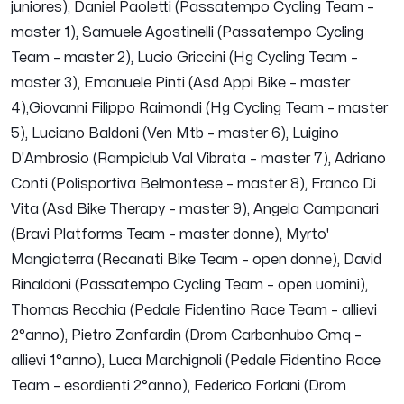
juniores), Daniel Paoletti (Passatempo Cycling Team –
master 1), Samuele Agostinelli (Passatempo Cycling
Team – master 2), Lucio Griccini (Hg Cycling Team –
master 3), Emanuele Pinti (Asd Appi Bike – master
4),Giovanni Filippo Raimondi (Hg Cycling Team – master
5), Luciano Baldoni (Ven Mtb – master 6), Luigino
D'Ambrosio (Rampiclub Val Vibrata – master 7), Adriano
Conti (Polisportiva Belmontese – master 8), Franco Di
Vita (Asd Bike Therapy – master 9), Angela Campanari
(Bravi Platforms Team – master donne), Myrto'
Mangiaterra (Recanati Bike Team – open donne), David
Rinaldoni (Passatempo Cycling Team – open uomini),
Thomas Recchia (Pedale Fidentino Race Team – allievi
2°anno), Pietro Zanfardin (Drom Carbonhubo Cmq –
allievi 1°anno), Luca Marchignoli (Pedale Fidentino Race
Team – esordienti 2°anno), Federico Forlani (Drom