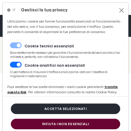
Gestisci la tua privacy
IT
Tutto News
Tutto Sport
Tutto Curiosità
Utilizziamo i cookie per fornire funzionalità essenziali al funzionamento
del sito web e, con il tuo consenso, per analizzarne il traffico. Questo
pannello ti consente di esprimere le tue preferenze di consenso.
Cronaca
Atletica
Serie D
/
Picenotime
Cookie tecnici essenziali
Basket
/
Sport
Sono strettamente necessari per garantire il funzionamento del servizio che ci hai
richiesto e, pertanto, non richiedono il tuo consenso.
/
Ciclismo
/
XCO Trofeo Piceni-Memorial Andrea Cameli: successo annunciato a Belmonte Piceno per l'avvio della Conero Cup
Cookie analitici non essenziali
Ciclismo
Ci permettono di misurare il traffico e analizzarne i dati con l'obiettivo di
migliorare il nostro servizio.
Volley
Puoi resettare le tue scelte eliminado i nostri cookie persistenti
tramite
CICLISMO
questo link
. Per ulteriori informazioni consulta la nostra Cookie Policy.
XCO Trofeo Piceni-Memorial
Andrea Cameli: successo
ACCETTA SELEZIONATI
annunciato a Belmonte Piceno per
l'avvio della Conero Cup
RIFIUTA I NON ESSENZIALI