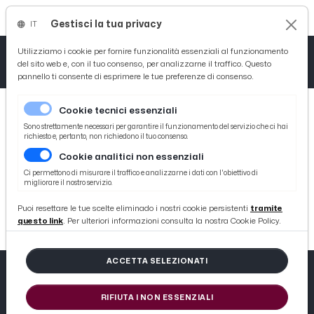
Gestisci la tua privacy
IT
Tutto News
Tutto Sport
Tutto Curiosità
Utilizziamo i cookie per fornire funzionalità essenziali al funzionamento
del sito web e, con il tuo consenso, per analizzarne il traffico. Questo
pannello ti consente di esprimere le tue preferenze di consenso.
Cronaca
Atletica
Serie D
Cookie tecnici essenziali
Basket
Sono strettamente necessari per garantire il funzionamento del servizio che ci hai
richiesto e, pertanto, non richiedono il tuo consenso.
Cookie analitici non essenziali
Ciclismo
404
Ci permettono di misurare il traffico e analizzarne i dati con l'obiettivo di
migliorare il nostro servizio.
Volley
404 not found
Puoi resettare le tue scelte eliminado i nostri cookie persistenti
tramite
questo link
. Per ulteriori informazioni consulta la nostra Cookie Policy.
ACCETTA SELEZIONATI
RIFIUTA I NON ESSENZIALI