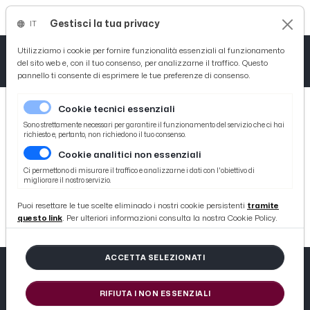
Gestisci la tua privacy
IT
Tutto News
Tutto Sport
Tutto Curiosità
Utilizziamo i cookie per fornire funzionalità essenziali al funzionamento
del sito web e, con il tuo consenso, per analizzarne il traffico. Questo
pannello ti consente di esprimere le tue preferenze di consenso.
Cronaca
Atletica
Serie D
Cookie tecnici essenziali
Basket
Sono strettamente necessari per garantire il funzionamento del servizio che ci hai
richiesto e, pertanto, non richiedono il tuo consenso.
Cookie analitici non essenziali
Ciclismo
404
Ci permettono di misurare il traffico e analizzarne i dati con l'obiettivo di
migliorare il nostro servizio.
Volley
404 not found
Puoi resettare le tue scelte eliminado i nostri cookie persistenti
tramite
questo link
. Per ulteriori informazioni consulta la nostra Cookie Policy.
ACCETTA SELEZIONATI
RIFIUTA I NON ESSENZIALI