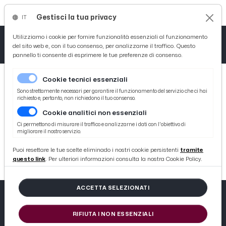
Gestisci la tua privacy
IT
Tutto News
Tutto Sport
Tutto Curiosità
Utilizziamo i cookie per fornire funzionalità essenziali al funzionamento
del sito web e, con il tuo consenso, per analizzarne il traffico. Questo
pannello ti consente di esprimere le tue preferenze di consenso.
Cronaca
Atletica
Serie D
Cookie tecnici essenziali
Basket
Sono strettamente necessari per garantire il funzionamento del servizio che ci hai
richiesto e, pertanto, non richiedono il tuo consenso.
Cookie analitici non essenziali
Ciclismo
404
Ci permettono di misurare il traffico e analizzarne i dati con l'obiettivo di
migliorare il nostro servizio.
Volley
404 not found
Puoi resettare le tue scelte eliminado i nostri cookie persistenti
tramite
questo link
. Per ulteriori informazioni consulta la nostra Cookie Policy.
ACCETTA SELEZIONATI
RIFIUTA I NON ESSENZIALI