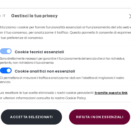
Novità
News
Ascoli Time
Cultura
Coppa Teo
Gestisci la tua privacy
IT
tilizziamo i cookie per fornire funzionalità essenziali al funzionamento del sito web 
on il tuo consenso, per analizzarne il traffico. Questo pannello ti consente di esprime
e tue preferenze di consenso.
Cookie tecnici essenziali
Sono strettamente necessari per garantire il funzionamento del servizio che ci hai richiesto e,
pertanto, non richiedono il tuo consenso.
Cookie analitici non essenziali
Ci permettono di misurare il traffico e analizzarne i dati con l'obiettivo di migliorare il nostro
servizio.
uoi resettare le tue scelte eliminado i nostri cookie persistenti
tramite questo link
.
er ulteriori informazioni consulta la nostra Cookie Policy.
404
ACCETTA SELEZIONATI
RIFIUTA I NON ESSENZIALI