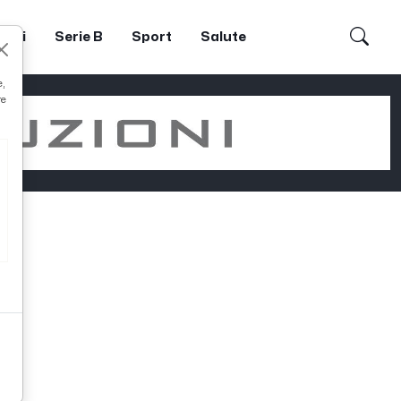
dori
Serie B
Sport
Salute
e,
re