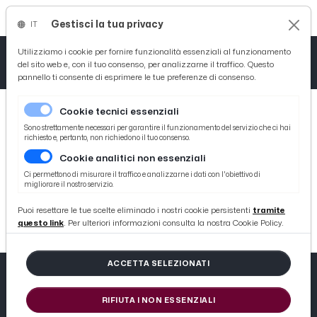
Gestisci la tua privacy
IT
Tutto News
Tutto Sport
Tutto Curiosità
Utilizziamo i cookie per fornire funzionalità essenziali al funzionamento
del sito web e, con il tuo consenso, per analizzarne il traffico. Questo
pannello ti consente di esprimere le tue preferenze di consenso.
Cronaca
Atletica
Serie D
Cookie tecnici essenziali
Basket
Sono strettamente necessari per garantire il funzionamento del servizio che ci hai
richiesto e, pertanto, non richiedono il tuo consenso.
Cookie analitici non essenziali
Ciclismo
404
Ci permettono di misurare il traffico e analizzarne i dati con l'obiettivo di
migliorare il nostro servizio.
Volley
404 not found
Puoi resettare le tue scelte eliminado i nostri cookie persistenti
tramite
questo link
. Per ulteriori informazioni consulta la nostra Cookie Policy.
ACCETTA SELEZIONATI
RIFIUTA I NON ESSENZIALI