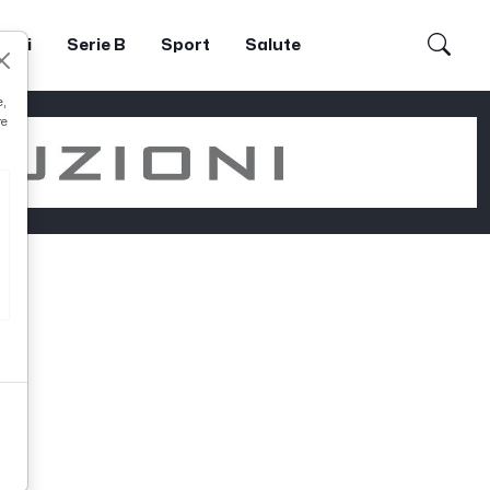
dori
Serie B
Sport
Salute
e,
re