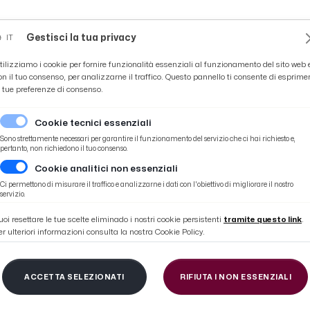
Novità
News
Ascoli Time
Cultura
Coppa Teo
Gestisci la tua privacy
IT
tilizziamo i cookie per fornire funzionalità essenziali al funzionamento del sito web 
on il tuo consenso, per analizzarne il traffico. Questo pannello ti consente di esprime
e tue preferenze di consenso.
Cookie tecnici essenziali
Sono strettamente necessari per garantire il funzionamento del servizio che ci hai richiesto e,
pertanto, non richiedono il tuo consenso.
Cookie analitici non essenziali
Ci permettono di misurare il traffico e analizzarne i dati con l'obiettivo di migliorare il nostro
servizio.
uoi resettare le tue scelte eliminado i nostri cookie persistenti
tramite questo link
.
er ulteriori informazioni consulta la nostra Cookie Policy.
404
ACCETTA SELEZIONATI
RIFIUTA I NON ESSENZIALI