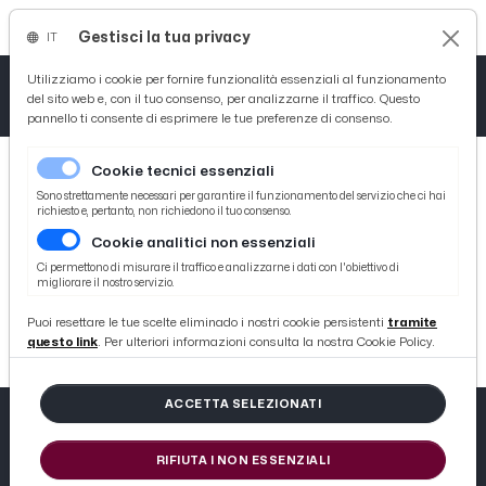
Gestisci la tua privacy
IT
Tutto News
Tutto Sport
Tutto Curiosità
Utilizziamo i cookie per fornire funzionalità essenziali al funzionamento
del sito web e, con il tuo consenso, per analizzarne il traffico. Questo
pannello ti consente di esprimere le tue preferenze di consenso.
Cronaca
Atletica
Serie D
Cookie tecnici essenziali
Basket
Sono strettamente necessari per garantire il funzionamento del servizio che ci hai
richiesto e, pertanto, non richiedono il tuo consenso.
Cookie analitici non essenziali
Ciclismo
404
Ci permettono di misurare il traffico e analizzarne i dati con l'obiettivo di
migliorare il nostro servizio.
Volley
404 not found
Puoi resettare le tue scelte eliminado i nostri cookie persistenti
tramite
questo link
. Per ulteriori informazioni consulta la nostra Cookie Policy.
ACCETTA SELEZIONATI
RIFIUTA I NON ESSENZIALI