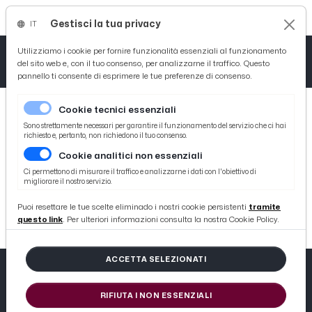
Gestisci la tua privacy
IT
Tutto News
Tutto Sport
Tutto Curiosità
Utilizziamo i cookie per fornire funzionalità essenziali al funzionamento
del sito web e, con il tuo consenso, per analizzarne il traffico. Questo
pannello ti consente di esprimere le tue preferenze di consenso.
Cronaca
Atletica
Serie D
Cookie tecnici essenziali
Basket
Sono strettamente necessari per garantire il funzionamento del servizio che ci hai
richiesto e, pertanto, non richiedono il tuo consenso.
Cookie analitici non essenziali
Ciclismo
404
Ci permettono di misurare il traffico e analizzarne i dati con l'obiettivo di
migliorare il nostro servizio.
Volley
404 not found
Puoi resettare le tue scelte eliminado i nostri cookie persistenti
tramite
questo link
. Per ulteriori informazioni consulta la nostra Cookie Policy.
ACCETTA SELEZIONATI
RIFIUTA I NON ESSENZIALI