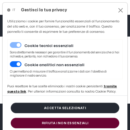
Gestisci la tua privacy
IT
Tutto News
Tutto Sport
Tutto Curiosità
Utilizziamo i cookie per fornire funzionalità essenziali al funzionamento
del sito web e, con il tuo consenso, per analizzarne il traffico. Questo
pannello ti consente di esprimere le tue preferenze di consenso.
Cronaca
Atletica
Serie D
Cookie tecnici essenziali
Basket
Sono strettamente necessari per garantire il funzionamento del servizio che ci hai
richiesto e, pertanto, non richiedono il tuo consenso.
Cookie analitici non essenziali
Ciclismo
404
Ci permettono di misurare il traffico e analizzarne i dati con l'obiettivo di
migliorare il nostro servizio.
Volley
404 not found
Puoi resettare le tue scelte eliminado i nostri cookie persistenti
tramite
questo link
. Per ulteriori informazioni consulta la nostra Cookie Policy.
ACCETTA SELEZIONATI
RIFIUTA I NON ESSENZIALI