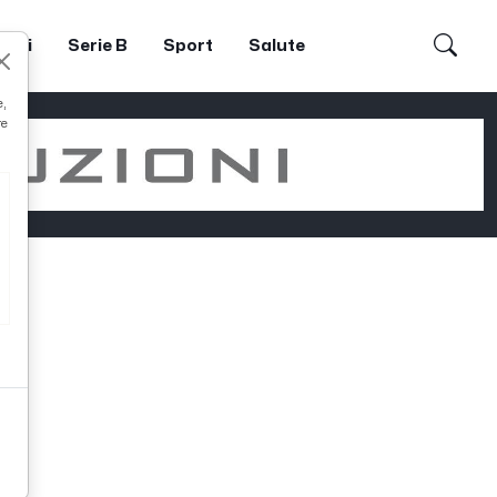
dori
Serie B
Sport
Salute
e,
re