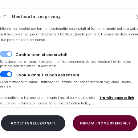
Novità
News
Ascoli Time
Cultura
Coppa Teo
Gestisci la tua privacy
IT
tilizziamo i cookie per fornire funzionalità essenziali al funzionamento del sito web 
on il tuo consenso, per analizzarne il traffico. Questo pannello ti consente di esprime
e tue preferenze di consenso.
Cookie tecnici essenziali
Sono strettamente necessari per garantire il funzionamento del servizio che ci hai richiesto e,
pertanto, non richiedono il tuo consenso.
Cookie analitici non essenziali
Ci permettono di misurare il traffico e analizzarne i dati con l'obiettivo di migliorare il nostro
servizio.
uoi resettare le tue scelte eliminado i nostri cookie persistenti
tramite questo link
.
er ulteriori informazioni consulta la nostra Cookie Policy.
404
ACCETTA SELEZIONATI
RIFIUTA I NON ESSENZIALI