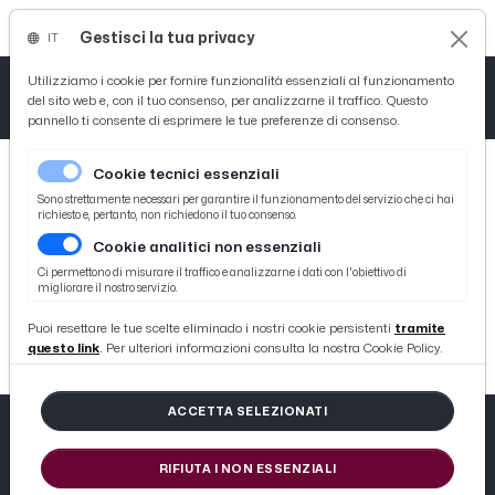
Gestisci la tua privacy
IT
Tutto News
Tutto Sport
Tutto Curiosità
Utilizziamo i cookie per fornire funzionalità essenziali al funzionamento
del sito web e, con il tuo consenso, per analizzarne il traffico. Questo
pannello ti consente di esprimere le tue preferenze di consenso.
Cronaca
Atletica
Serie D
Cookie tecnici essenziali
Basket
Sono strettamente necessari per garantire il funzionamento del servizio che ci hai
richiesto e, pertanto, non richiedono il tuo consenso.
Cookie analitici non essenziali
Ciclismo
404
Ci permettono di misurare il traffico e analizzarne i dati con l'obiettivo di
migliorare il nostro servizio.
Volley
404 not found
Puoi resettare le tue scelte eliminado i nostri cookie persistenti
tramite
questo link
. Per ulteriori informazioni consulta la nostra Cookie Policy.
ACCETTA SELEZIONATI
RIFIUTA I NON ESSENZIALI