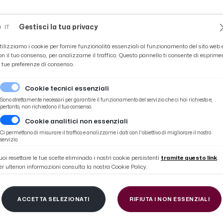
Novità
News
Ascoli Time
Cultura
Coppa Teo
Gestisci la tua privacy
IT
tilizziamo i cookie per fornire funzionalità essenziali al funzionamento del sito web 
on il tuo consenso, per analizzarne il traffico. Questo pannello ti consente di esprime
e tue preferenze di consenso.
Cookie tecnici essenziali
Sono strettamente necessari per garantire il funzionamento del servizio che ci hai richiesto e,
pertanto, non richiedono il tuo consenso.
Cookie analitici non essenziali
Ci permettono di misurare il traffico e analizzarne i dati con l'obiettivo di migliorare il nostro
servizio.
uoi resettare le tue scelte eliminado i nostri cookie persistenti
tramite questo link
.
er ulteriori informazioni consulta la nostra Cookie Policy.
404
ACCETTA SELEZIONATI
RIFIUTA I NON ESSENZIALI