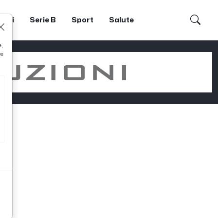
dori
Serie B
Sport
Salute
e,
re