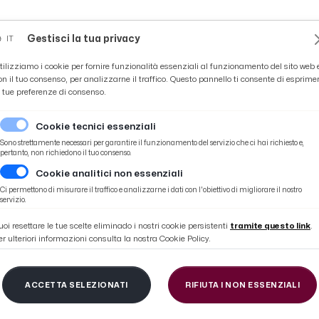
Novità
News
Ascoli Time
Cultura
Coppa Teo
Gestisci la tua privacy
IT
tilizziamo i cookie per fornire funzionalità essenziali al funzionamento del sito web 
on il tuo consenso, per analizzarne il traffico. Questo pannello ti consente di esprime
e tue preferenze di consenso.
Cookie tecnici essenziali
Sono strettamente necessari per garantire il funzionamento del servizio che ci hai richiesto e,
pertanto, non richiedono il tuo consenso.
Cookie analitici non essenziali
Ci permettono di misurare il traffico e analizzarne i dati con l'obiettivo di migliorare il nostro
servizio.
uoi resettare le tue scelte eliminado i nostri cookie persistenti
tramite questo link
.
er ulteriori informazioni consulta la nostra Cookie Policy.
404
ACCETTA SELEZIONATI
RIFIUTA I NON ESSENZIALI