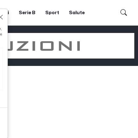
dori
Serie B
Sport
Salute
e,
re