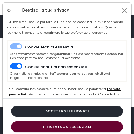
Gestisci la tua privacy
IT
Tutto News
Tutto Sport
Tutto Curiosità
Utilizziamo i cookie per fornire funzionalità essenziali al funzionamento
del sito web e, con il tuo consenso, per analizzarne il traffico. Questo
pannello ti consente di esprimere le tue preferenze di consenso.
Cronaca
Atletica
Serie D
Cookie tecnici essenziali
Basket
Sono strettamente necessari per garantire il funzionamento del servizio che ci hai
richiesto e, pertanto, non richiedono il tuo consenso.
Cookie analitici non essenziali
Ciclismo
404
Ci permettono di misurare il traffico e analizzarne i dati con l'obiettivo di
migliorare il nostro servizio.
Volley
404 not found
Puoi resettare le tue scelte eliminado i nostri cookie persistenti
tramite
questo link
. Per ulteriori informazioni consulta la nostra Cookie Policy.
ACCETTA SELEZIONATI
RIFIUTA I NON ESSENZIALI