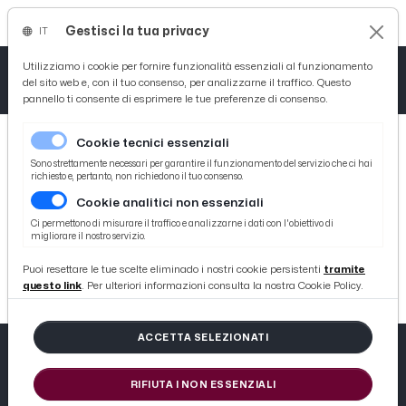
Gestisci la tua privacy
IT
Tutto News
Tutto Sport
Tutto Curiosità
Utilizziamo i cookie per fornire funzionalità essenziali al funzionamento
del sito web e, con il tuo consenso, per analizzarne il traffico. Questo
pannello ti consente di esprimere le tue preferenze di consenso.
Cronaca
Atletica
Serie D
Cookie tecnici essenziali
Basket
Sono strettamente necessari per garantire il funzionamento del servizio che ci hai
richiesto e, pertanto, non richiedono il tuo consenso.
Cookie analitici non essenziali
Ciclismo
404
Ci permettono di misurare il traffico e analizzarne i dati con l'obiettivo di
migliorare il nostro servizio.
Volley
404 not found
Puoi resettare le tue scelte eliminado i nostri cookie persistenti
tramite
questo link
. Per ulteriori informazioni consulta la nostra Cookie Policy.
ACCETTA SELEZIONATI
RIFIUTA I NON ESSENZIALI