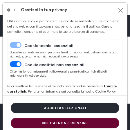
Gestisci la tua privacy
IT
Tutto News
Tutto Sport
Tutto Curiosità
Utilizziamo i cookie per fornire funzionalità essenziali al funzionamento
del sito web e, con il tuo consenso, per analizzarne il traffico. Questo
pannello ti consente di esprimere le tue preferenze di consenso.
Cronaca
Atletica
Serie D
Cookie tecnici essenziali
Basket
Sono strettamente necessari per garantire il funzionamento del servizio che ci hai
richiesto e, pertanto, non richiedono il tuo consenso.
Cookie analitici non essenziali
Ciclismo
404
Ci permettono di misurare il traffico e analizzarne i dati con l'obiettivo di
migliorare il nostro servizio.
Volley
404 not found
Puoi resettare le tue scelte eliminado i nostri cookie persistenti
tramite
questo link
. Per ulteriori informazioni consulta la nostra Cookie Policy.
ACCETTA SELEZIONATI
RIFIUTA I NON ESSENZIALI