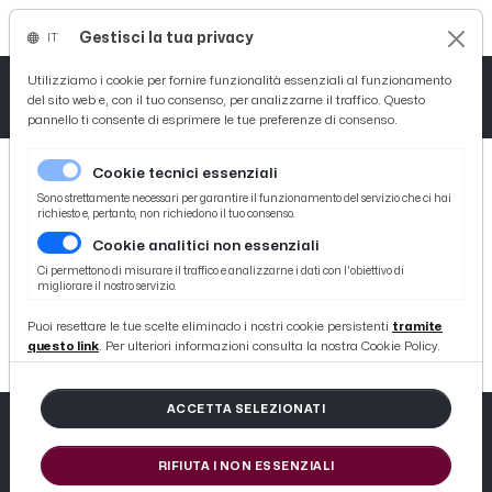
Gestisci la tua privacy
IT
Tutto News
Tutto Sport
Tutto Curiosità
Utilizziamo i cookie per fornire funzionalità essenziali al funzionamento
del sito web e, con il tuo consenso, per analizzarne il traffico. Questo
pannello ti consente di esprimere le tue preferenze di consenso.
Cronaca
Atletica
Serie D
Cookie tecnici essenziali
Basket
Sono strettamente necessari per garantire il funzionamento del servizio che ci hai
richiesto e, pertanto, non richiedono il tuo consenso.
Cookie analitici non essenziali
Ciclismo
404
Ci permettono di misurare il traffico e analizzarne i dati con l'obiettivo di
migliorare il nostro servizio.
Volley
404 not found
Puoi resettare le tue scelte eliminado i nostri cookie persistenti
tramite
questo link
. Per ulteriori informazioni consulta la nostra Cookie Policy.
ACCETTA SELEZIONATI
RIFIUTA I NON ESSENZIALI