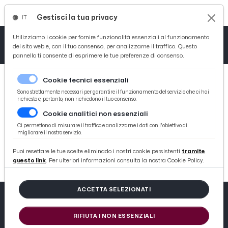
Gestisci la tua privacy
IT
Tutto News
Tutto Sport
Tutto Curiosità
Utilizziamo i cookie per fornire funzionalità essenziali al funzionamento
del sito web e, con il tuo consenso, per analizzarne il traffico. Questo
pannello ti consente di esprimere le tue preferenze di consenso.
Cronaca
Atletica
Serie D
Cookie tecnici essenziali
Basket
Sono strettamente necessari per garantire il funzionamento del servizio che ci hai
richiesto e, pertanto, non richiedono il tuo consenso.
Cookie analitici non essenziali
Ciclismo
404
Ci permettono di misurare il traffico e analizzarne i dati con l'obiettivo di
migliorare il nostro servizio.
Volley
404 not found
Puoi resettare le tue scelte eliminado i nostri cookie persistenti
tramite
questo link
. Per ulteriori informazioni consulta la nostra Cookie Policy.
ACCETTA SELEZIONATI
RIFIUTA I NON ESSENZIALI