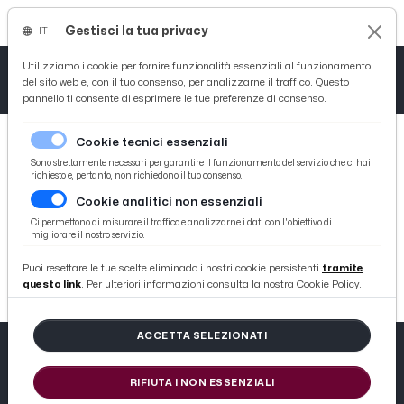
Gestisci la tua privacy
IT
Tutto News
Tutto Sport
Tutto Curiosità
Utilizziamo i cookie per fornire funzionalità essenziali al funzionamento
del sito web e, con il tuo consenso, per analizzarne il traffico. Questo
pannello ti consente di esprimere le tue preferenze di consenso.
Cronaca
Atletica
Serie D
Cookie tecnici essenziali
Basket
Sono strettamente necessari per garantire il funzionamento del servizio che ci hai
richiesto e, pertanto, non richiedono il tuo consenso.
Cookie analitici non essenziali
Ciclismo
404
Ci permettono di misurare il traffico e analizzarne i dati con l'obiettivo di
migliorare il nostro servizio.
Volley
404 not found
Puoi resettare le tue scelte eliminado i nostri cookie persistenti
tramite
questo link
. Per ulteriori informazioni consulta la nostra Cookie Policy.
ACCETTA SELEZIONATI
RIFIUTA I NON ESSENZIALI