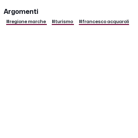
Argomenti
#regione marche
#turismo
#francesco acquaroli