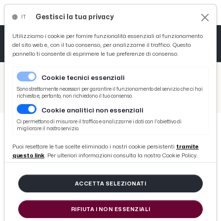
Gestisci la tua privacy
IT
Tutto News
Tutto Sport
Tutto Curiosità
Utilizziamo i cookie per fornire funzionalità essenziali al funzionamento
del sito web e, con il tuo consenso, per analizzarne il traffico. Questo
pannello ti consente di esprimere le tue preferenze di consenso.
Cronaca
Atletica
Serie D
/
Picenotime
Cookie tecnici essenziali
Basket
/
News
Sono strettamente necessari per garantire il funzionamento del servizio che ci hai
richiesto e, pertanto, non richiedono il tuo consenso.
/
Turismo Marche, al via il bando da 7 milioni per l'accoglienza e la ricettività nei borghi
Cookie analitici non essenziali
Ciclismo
Ci permettono di misurare il traffico e analizzarne i dati con l'obiettivo di
migliorare il nostro servizio.
Volley
NEWS
Puoi resettare le tue scelte eliminado i nostri cookie persistenti
tramite
Turismo Marche, al via il bando da
questo link
. Per ulteriori informazioni consulta la nostra Cookie Policy.
7 milioni per l'accoglienza e la
ricettività nei borghi
ACCETTA SELEZIONATI
RIFIUTA I NON ESSENZIALI
di Redazione Picenotime