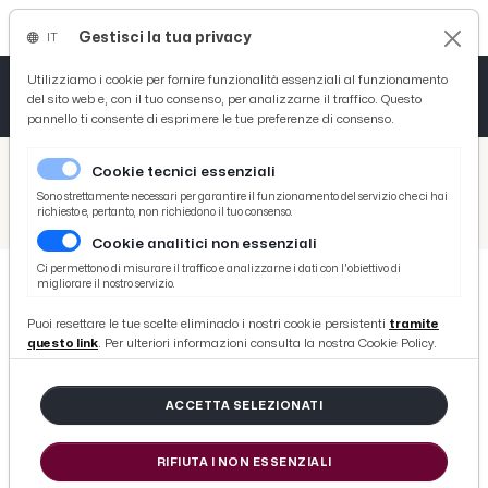
Gestisci la tua privacy
IT
Tutto News
Tutto Sport
Tutto Curiosità
Utilizziamo i cookie per fornire funzionalità essenziali al funzionamento
del sito web e, con il tuo consenso, per analizzarne il traffico. Questo
pannello ti consente di esprimere le tue preferenze di consenso.
Cronaca
Atletica
Serie D
/
Picenotime
Cookie tecnici essenziali
Basket
/
News
Sono strettamente necessari per garantire il funzionamento del servizio che ci hai
richiesto e, pertanto, non richiedono il tuo consenso.
/
Camera di Commercio, buyers del settore ittico in visita nel Piceno
Cookie analitici non essenziali
Ciclismo
Ci permettono di misurare il traffico e analizzarne i dati con l'obiettivo di
migliorare il nostro servizio.
Volley
NEWS
Puoi resettare le tue scelte eliminado i nostri cookie persistenti
tramite
Camera di Commercio, buyers del
questo link
. Per ulteriori informazioni consulta la nostra Cookie Policy.
settore ittico in visita nel Piceno
ACCETTA SELEZIONATI
di Redazione Picenotime
RIFIUTA I NON ESSENZIALI
venerdì 30 ottobre 2015