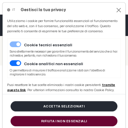
Gestisci la tua privacy
IT
Tutto News
Tutto Sport
Tutto Curiosità
Utilizziamo i cookie per fornire funzionalità essenziali al funzionamento
del sito web e, con il tuo consenso, per analizzarne il traffico. Questo
pannello ti consente di esprimere le tue preferenze di consenso.
Cronaca
Atletica
Serie D
/
Picenotime
Cookie tecnici essenziali
Basket
/
News
Sono strettamente necessari per garantire il funzionamento del servizio che ci hai
richiesto e, pertanto, non richiedono il tuo consenso.
/
Ascoli Piceno, presentata l'Associazione Volare. Obiettivo unire le forze per contrastare ogni forma di violenza sociale
Cookie analitici non essenziali
Ciclismo
Ci permettono di misurare il traffico e analizzarne i dati con l'obiettivo di
migliorare il nostro servizio.
Volley
NEWS
Puoi resettare le tue scelte eliminado i nostri cookie persistenti
tramite
Ascoli Piceno, presentata
questo link
. Per ulteriori informazioni consulta la nostra Cookie Policy.
l'Associazione Volare. Obiettivo
unire le forze per contrastare ogni
ACCETTA SELEZIONATI
forma di violenza sociale
RIFIUTA I NON ESSENZIALI