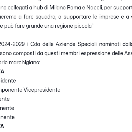
siano collegati a hub di Milano Roma e Napoli, per supp
ueremo a fare squadra, a supportare le imprese e a 
e può fare grande una regione piccola”
-2029 i Cda delle Aziende Speciali nominati dall
ono composti da questi membri espressione delle Asso
orio marchigiano:
EA
idente
onente Vicepresidente
ente
nente
nente
FA