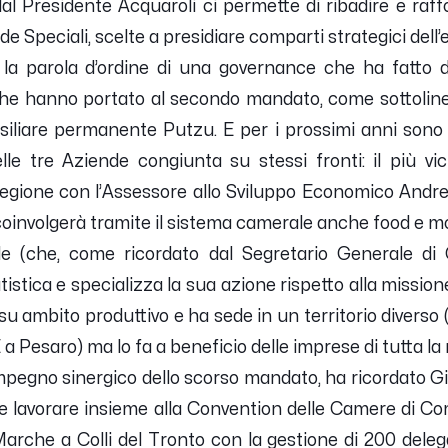
l Presidente Acquaroli ci permette di ribadire e raff
de Speciali, scelte a presidiare comparti strategici del
la parola d’ordine di una governance che ha fatto 
 che hanno portato al secondo mandato, come sottolin
iliare permanente Putzu. E per i prossimi anni sono 
le tre Aziende congiunta su stessi fronti: il più vi
egione con l’Assessore allo Sviluppo Economico Andre
 coinvolgerà tramite il sistema camerale anche food e m
e (che, come ricordato dal Segretario Generale d
tistica e specializza la sua azione rispetto alla mission
u ambito produttivo e ha sede in un territorio divers
 Pesaro) ma lo fa a beneficio delle imprese di tutta la 
pegno sinergico dello scorso mandato, ha ricordato Gin
de lavorare insieme alla Convention delle Camere di Com
rche a Colli del Tronto con la gestione di 200 delega