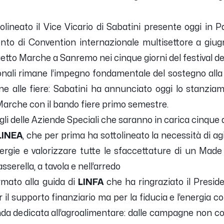
olineato il Vice Vicario di Sabatini presente oggi in 
o di Convention internazionale multisettore a giugno
tto Marche a Sanremo nei cinque giorni del festival del
onali rimane l’impegno fondamentale del sostegno all
one alle fiere: Sabatini ha annunciato oggi lo stanzia
arche con il bando fiere primo semestre.
gli delle Aziende Speciali che saranno in carica cinque 
LINEA
, che per prima ha sottolineato la necessità di a
ergie e valorizzare tutte le sfaccettature di un Made
sserella, a tavola e nell’arredo
mato alla guida di
LINFA
che ha ringraziato il Presid
il supporto finanziario ma per la fiducia e l’energia 
nda dedicata all’agroalimentare: dalle campagne non c