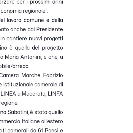
orzare per i prossimi anni
l’economia regionale
”.
del lavoro comune e della
eato anche dal Presidente
in cantiere nuovi progetti
cino è quello del progetto
a Maria Antonini, e che, a
obile/arredo.
i Camera Marche Fabrizio
e istituzionale camerale di
o (LINEA a Macerata, LINFA
regione.
o Sabatini, è stato quello
mercio Italiane all’estero
ti camerali da 61 Paesi e