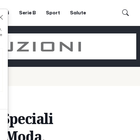
dori
Serie B
Sport
Salute
e,
re
 Speciali
r Moda,