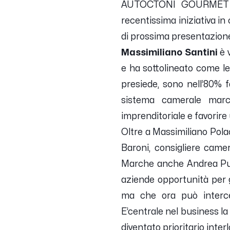
AUTOCTONI GOURMET tale
recentissima iniziativa in
di prossima presentazion
Massimiliano Santini
è 
e ha sottolineato come le
presiede, sono nell’80% 
sistema camerale marc
imprenditoriale e favorire
Oltre a Massimiliano Pol
Baroni, consigliere came
Marche anche Andrea Put
aziende opportunità per g
ma che ora può intercet
E’centrale nel business la
diventato prioritario inte