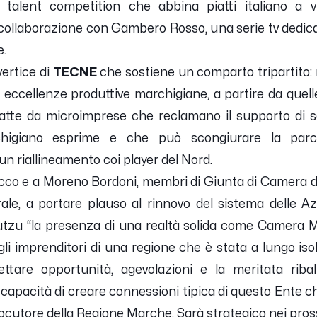
nt competition che abbina piatti italiano a vini
 collaborazione con Gambero Rosso, una serie tv dedicat
e.
vertice di
TECNE
che sostiene un comparto tripartito:
 eccellenze produttive marchigiane, a partire da quell
fatte da microimprese che reclamano il supporto di so
higiano esprime e che può scongiurare la parcel
 un riallineamento coi player del Nord.
acco e a Moreno Bordoni, membri di Giunta di Camera 
rale, a portare plauso al rinnovo del sistema delle A
zu “la presenza di una realtà solida come Camera Ma
li imprenditori di una regione che è stata a lungo iso
tare opportunità, agevolazioni e la meritata ribal
 capacità di creare connessioni tipica di questo Ente c
rlocutore della Regione Marche. Sarà strategico nei pro