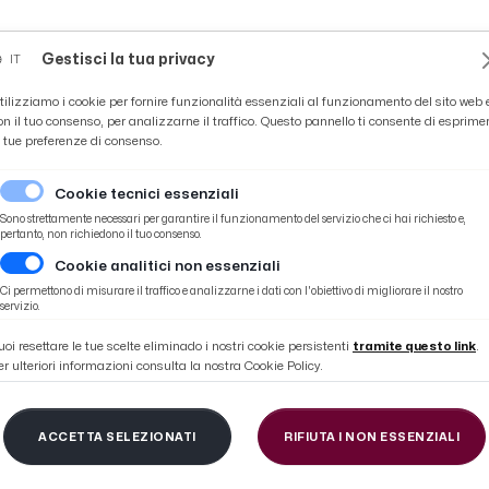
Novità
News
Ascoli Time
Cultura
Coppa Teo
Gestisci la tua privacy
IT
tilizziamo i cookie per fornire funzionalità essenziali al funzionamento del sito web 
on il tuo consenso, per analizzarne il traffico. Questo pannello ti consente di esprime
e tue preferenze di consenso.
Cookie tecnici essenziali
Sono strettamente necessari per garantire il funzionamento del servizio che ci hai richiesto e,
pertanto, non richiedono il tuo consenso.
Cookie analitici non essenziali
oriali di Camera Marche per Moda, Agroalimentare e Mobile-Meccanica
Ci permettono di misurare il traffico e analizzarne i dati con l'obiettivo di migliorare il nostro
servizio.
uoi resettare le tue scelte eliminado i nostri cookie persistenti
tramite questo link
.
er ulteriori informazioni consulta la nostra Cookie Policy.
Cda delle tre Aziende
ACCETTA SELEZIONATI
RIFIUTA I NON ESSENZIALI
i di Camera Marche pe