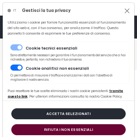
Gestisci la tua privacy
IT
Tutto News
Tutto Sport
Tutto Curiosità
Utilizziamo i cookie per fornire funzionalità essenziali al funzionamento
del sito web e, con il tuo consenso, per analizzarne il traffico. Questo
pannello ti consente di esprimere le tue preferenze di consenso.
Cronaca
Atletica
Serie D
/
Picenotime
Cookie tecnici essenziali
Basket
/
News
Sono strettamente necessari per garantire il funzionamento del servizio che ci hai
richiesto e, pertanto, non richiedono il tuo consenso.
/
Terremoto, sciame sismico senza tregua. Scossa da 4.6 all'ora di pranzo
Cookie analitici non essenziali
Ciclismo
Ci permettono di misurare il traffico e analizzarne i dati con l'obiettivo di
migliorare il nostro servizio.
Volley
NEWS
Puoi resettare le tue scelte eliminado i nostri cookie persistenti
tramite
Terremoto, sciame sismico senza
questo link
. Per ulteriori informazioni consulta la nostra Cookie Policy.
tregua. Scossa da 4.6 all'ora di
pranzo
ACCETTA SELEZIONATI
RIFIUTA I NON ESSENZIALI
di Redazione Picenotime