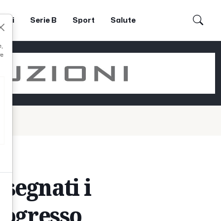
dori
Serie B
Sport
Salute
e,
re
segnati i
rogresso