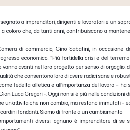
segnato a imprenditori, dirigenti e lavoratori è un sop
a coloro che, da tanti anni, contribuiscono a mantener
 Camera di commercio, Gino Sabatini, in occasione 
progresso economico. “
Più fortidella crisi e del terremo
o vanno avanti nel loro progetto per senso di orgoglio, 
 qualità che consentono loro di avere radici sane e robust
come fedeltà all’etica e all’importanza del lavoro
– ha s
 Gian Luca Gregori -.
Oggi non si è più nelle condizioni d
ne un’attività che non cambia, ma restano immutati
–
e
oi cardini fondanti. Siamo di fronte a un cambiamento
mportamenti diversi: ognuno è imprenditore di se st