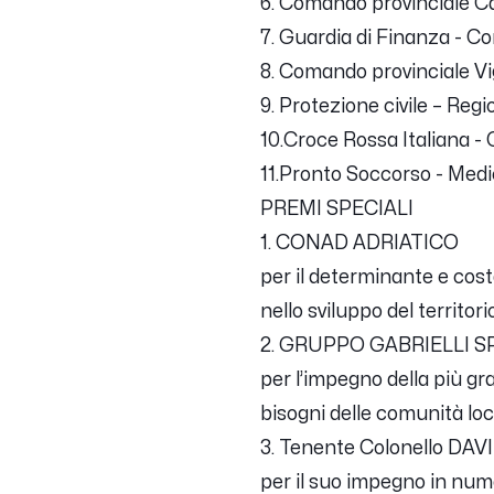
6. Comando provinciale Ca
7. Guardia di Finanza - C
8. Comando provinciale Vig
9. Protezione civile – Re
10.Croce Rossa Italiana - 
11.Pronto Soccorso - Medi
PREMI SPECIALI
1. CONAD ADRIATICO
per il determinante e cos
nello sviluppo del territor
2. GRUPPO GABRIELLI S
per l’impegno della più gr
bisogni delle comunità local
3. Tenente Colonello DA
per il suo impegno in nume