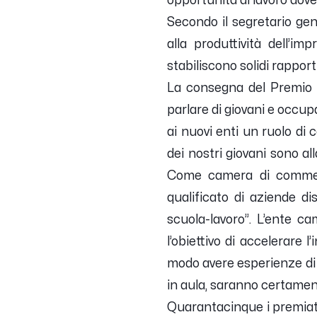
opportunità di lavoro dove
Secondo il segretario gene
alla produttività dell’im
stabiliscono solidi rappor
La consegna del Premio 
parlare di giovani e occup
ai nuovi enti un ruolo di 
dei nostri giovani sono 
Come camera di commerci
qualificato di aziende di
scuola-lavoro
”. L’ente ca
l’obiettivo di accelerare
modo avere esperienze di
in aula, saranno certament
Quarantacinque i premiati