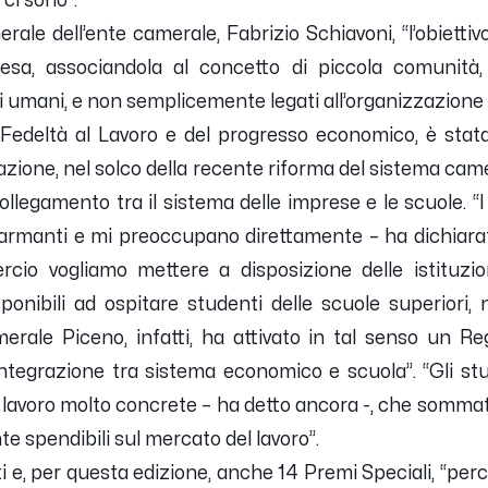
 ci sono
”.
rale dell’ente camerale, Fabrizio Schiavoni, “
l’obietti
presa, associandola al concetto di piccola comunità, 
ti umani, e non semplicemente legati all’organizzazione
Fedeltà al Lavoro e del progresso economico, è stat
azione, nel solco della recente riforma del sistema cam
collegamento tra il sistema delle imprese e le scuole. “
I
allarmanti e mi preoccupano direttamente
– ha dichiarat
o vogliamo mettere a disposizione delle istituzio
sponibili ad ospitare studenti delle scuole superiori, 
merale Piceno, infatti, ha attivato in tal senso un Re
 l’integrazione tra sistema economico e scuola
”. “
Gli st
 lavoro molto concrete
– ha detto ancora -,
che sommate
e spendibili sul mercato del lavoro
”.
 e, per questa edizione, anche 14 Premi Speciali, “
per