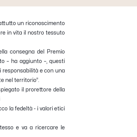
rattutto un riconoscimento
e in vita il nostro tessuto
della consegna del Premio
to
– ha aggiunto –,
questi
di responsabilità e con una
e nel territorio
”.
piegato il prorettore della
i
cco la fedeltà
-
i valori etici
esso e va a ricercare le