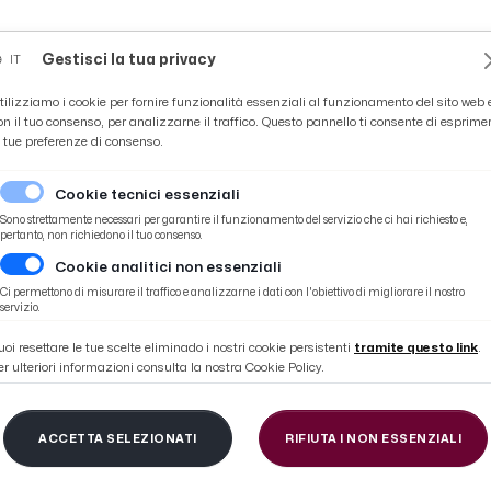
Novità
News
Ascoli Time
Cultura
Coppa Teo
Gestisci la tua privacy
IT
tilizziamo i cookie per fornire funzionalità essenziali al funzionamento del sito web 
on il tuo consenso, per analizzarne il traffico. Questo pannello ti consente di esprime
e tue preferenze di consenso.
Cookie tecnici essenziali
Sono strettamente necessari per garantire il funzionamento del servizio che ci hai richiesto e,
pertanto, non richiedono il tuo consenso.
Cookie analitici non essenziali
 Fedeltà al Lavoro e del progresso economico
Ci permettono di misurare il traffico e analizzarne i dati con l'obiettivo di migliorare il nostro
servizio.
uoi resettare le tue scelte eliminado i nostri cookie persistenti
tramite questo link
.
er ulteriori informazioni consulta la nostra Cookie Policy.
 Commercio Ascoli, as
ACCETTA SELEZIONATI
RIFIUTA I NON ESSENZIALI
ltà al Lavoro e del p