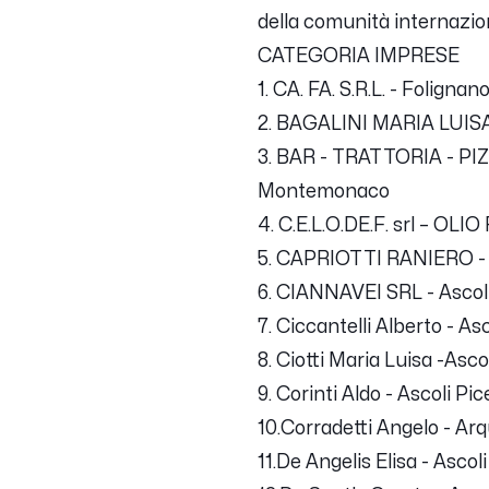
della comunità internaziona
CATEGORIA IMPRESE
1. CA. FA. S.R.L. - Folignan
2. BAGALINI MARIA LUISA
3. BAR - TRATTORIA - 
Montemonaco
4. C.E.L.O.DE.F. srl – OLI
5. CAPRIOTTI RANIERO -
6. CIANNAVEI SRL - Ascol
7. Ciccantelli Alberto - As
8. Ciotti Maria Luisa -Asco
9. Corinti Aldo - Ascoli Pi
10.Corradetti Angelo - Ar
11.De Angelis Elisa - Ascol