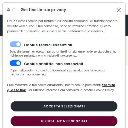
Gestisci la tua privacy
IT
Tutto News
Tutto Sport
Tutto Curiosità
Utilizziamo i cookie per fornire funzionalità essenziali al funzionamento
del sito web e, con il tuo consenso, per analizzarne il traffico. Questo
pannello ti consente di esprimere le tue preferenze di consenso.
Cronaca
Atletica
Serie D
/
Picenotime
Cookie tecnici essenziali
Basket
/
News
Sono strettamente necessari per garantire il funzionamento del servizio che ci hai
richiesto e, pertanto, non richiedono il tuo consenso.
/
Monteprandone festeggia la riapertura del Palazzo Comunale dopo i lavori di restauro
Cookie analitici non essenziali
Ciclismo
Ci permettono di misurare il traffico e analizzarne i dati con l'obiettivo di
migliorare il nostro servizio.
Volley
NEWS
Puoi resettare le tue scelte eliminado i nostri cookie persistenti
tramite
Monteprandone festeggia la
questo link
. Per ulteriori informazioni consulta la nostra Cookie Policy.
riapertura del Palazzo Comunale
dopo i lavori di restauro
ACCETTA SELEZIONATI
RIFIUTA I NON ESSENZIALI
di Redazione Picenotime