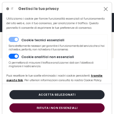
Gestisci la tua privacy
IT
Tutto News
Tutto Sport
Tutto Curiosità
Utilizziamo i cookie per fornire funzionalità essenziali al funzionamento
del sito web e, con il tuo consenso, per analizzarne il traffico. Questo
pannello ti consente di esprimere le tue preferenze di consenso.
Cronaca
Atletica
Serie D
/
Picenotime
Cookie tecnici essenziali
Basket
/
News
Sono strettamente necessari per garantire il funzionamento del servizio che ci hai
richiesto e, pertanto, non richiedono il tuo consenso.
/
STOCCAGGIO DEL GAS? LA REGIONE DICE SÌ, I CITTADINI RISPONDONO NO!
Cookie analitici non essenziali
Ciclismo
Ci permettono di misurare il traffico e analizzarne i dati con l'obiettivo di
migliorare il nostro servizio.
Volley
NEWS
Puoi resettare le tue scelte eliminado i nostri cookie persistenti
tramite
STOCCAGGIO DEL GAS? LA
questo link
. Per ulteriori informazioni consulta la nostra Cookie Policy.
REGIONE DICE SÌ, I CITTADINI
RISPONDONO NO!
ACCETTA SELEZIONATI
RIFIUTA I NON ESSENZIALI
di Redazione Picenotime