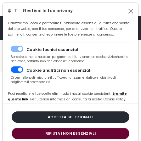
Gestisci la tua privacy
IT
Tutto News
Tutto Sport
Tutto Curiosità
Utilizziamo i cookie per fornire funzionalità essenziali al funzionamento
del sito web e, con il tuo consenso, per analizzarne il traffico. Questo
pannello ti consente di esprimere le tue preferenze di consenso.
Cronaca
Atletica
Serie D
/
Picenotime
Cookie tecnici essenziali
Basket
/
News
Sono strettamente necessari per garantire il funzionamento del servizio che ci hai
richiesto e, pertanto, non richiedono il tuo consenso.
/
UN'IMMENSA LUCREZIA LANTE DELLA ROVERE AL VENTIDIO BASSO
Cookie analitici non essenziali
Ciclismo
Ci permettono di misurare il traffico e analizzarne i dati con l'obiettivo di
migliorare il nostro servizio.
Volley
NEWS
Puoi resettare le tue scelte eliminado i nostri cookie persistenti
tramite
UN'IMMENSA LUCREZIA LANTE
questo link
. Per ulteriori informazioni consulta la nostra Cookie Policy.
DELLA ROVERE AL VENTIDIO
BASSO
ACCETTA SELEZIONATI
RIFIUTA I NON ESSENZIALI
di Redazione Picenotime