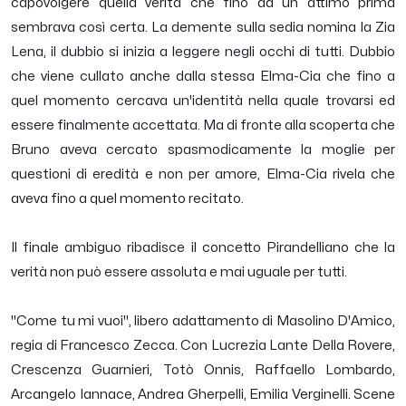
capovolgere quella verità che fino ad un attimo prima
sembrava così certa. La demente sulla sedia nomina la Zia
Lena, il dubbio si inizia a leggere negli occhi di tutti. Dubbio
che viene cullato anche dalla stessa Elma-Cia che fino a
quel momento cercava un'identità nella quale trovarsi ed
essere finalmente accettata. Ma di fronte alla scoperta che
Bruno aveva cercato spasmodicamente la moglie per
questioni di eredità e non per amore, Elma-Cia rivela che
aveva fino a quel momento recitato.
Il finale ambiguo ribadisce il concetto Pirandelliano che la
verità non può essere assoluta e mai uguale per tutti.
"Come tu mi vuoi", libero adattamento di Masolino D'Amico,
regia di Francesco Zecca. Con Lucrezia Lante Della Rovere,
Crescenza Guarnieri, Totò Onnis, Raffaello Lombardo,
Arcangelo Iannace, Andrea Gherpelli, Emilia Verginelli. Scene