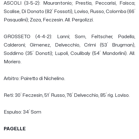
ASCOLI (3-5-2): Maurantonio; Prestia, Peccarisi, Faisca;
Scalise, Di Donato (82´ Fossati), Loviso, Russo, Colomba (66´
Pasqualini); Zaza, Feczesin. All. Pergolizzi.
GROSSETO (4-4-2): Lanni; Som, Feltscher, Padella,
Calderoni; Gimenez, Delvecchio, Crimi (53´ Brugman),
Soddimo (35´ Donati); Lupoli, Coulibaly (54´ Mandorlini). All.
Moriero.
Arbitro: Pairetto di Nichelino.
Reti: 30´ Feczesin, 51´ Russo, 76´ Delvecchio, 85´ rig. Loviso.
Espulso: 34´ Som
PAGELLE