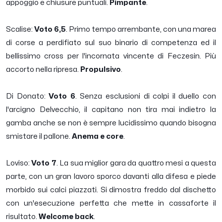
appoggio e chiusure puntuali.
Pimpante
.
Scalise:
Voto 6,5
. Primo tempo arrembante, con una marea
di corse a perdifiato sul suo binario di competenza ed il
bellissimo cross per l'incornata vincente di Feczesin. Più
accorto nella ripresa.
Propulsivo
.
Di Donato:
Voto 6
. Senza esclusioni di colpi il duello con
l'arcigno Delvecchio, il capitano non tira mai indietro la
gamba anche se non è sempre lucidissimo quando bisogna
smistare il pallone.
Anema e core
.
Loviso:
Voto 7
. La sua miglior gara da quattro mesi a questa
parte, con un gran lavoro sporco davanti alla difesa e piede
morbido sui calci piazzati. Si dimostra freddo dal dischetto
con un'esecuzione perfetta che mette in cassaforte il
risultato.
Welcome back
.