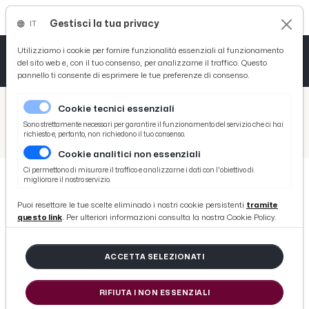
Gestisci la tua privacy
IT
Tutto News
Tutto Sport
Tutto Curiosità
Utilizziamo i cookie per fornire funzionalità essenziali al funzionamento
del sito web e, con il tuo consenso, per analizzarne il traffico. Questo
pannello ti consente di esprimere le tue preferenze di consenso.
Cronaca
Atletica
Serie D
/
Picenotime
Cookie tecnici essenziali
Basket
/
News
Sono strettamente necessari per garantire il funzionamento del servizio che ci hai
richiesto e, pertanto, non richiedono il tuo consenso.
/
IL PICCHIO RISORGE IN CASA E AFFONDA 3-1 IL GROSSETO
Cookie analitici non essenziali
Ciclismo
Ci permettono di misurare il traffico e analizzarne i dati con l'obiettivo di
migliorare il nostro servizio.
Volley
NEWS
Puoi resettare le tue scelte eliminado i nostri cookie persistenti
tramite
IL PICCHIO RISORGE IN CASA E
questo link
. Per ulteriori informazioni consulta la nostra Cookie Policy.
AFFONDA 3-1 IL GROSSETO
ACCETTA SELEZIONATI
di Redazione Picenotime
RIFIUTA I NON ESSENZIALI
giovedì 28 marzo 2013