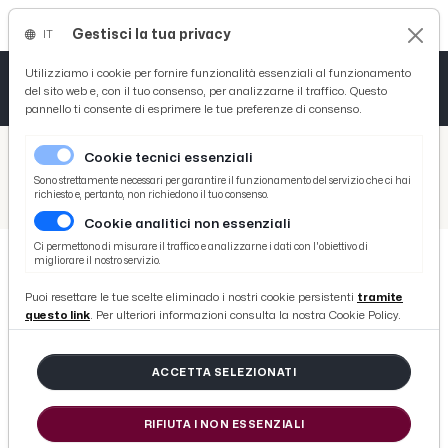
Gestisci la tua privacy
IT
Tutto News
Tutto Sport
Tutto Curiosità
Utilizziamo i cookie per fornire funzionalità essenziali al funzionamento
del sito web e, con il tuo consenso, per analizzarne il traffico. Questo
pannello ti consente di esprimere le tue preferenze di consenso.
Cronaca
Atletica
Serie D
/
Picenotime
Cookie tecnici essenziali
Basket
/
News
Sono strettamente necessari per garantire il funzionamento del servizio che ci hai
richiesto e, pertanto, non richiedono il tuo consenso.
/
Coronavirus, Ministero Salute: “Altri 142 nuovi casi positivi e 23 ulteriori deceduti”
Cookie analitici non essenziali
Ciclismo
Ci permettono di misurare il traffico e analizzarne i dati con l'obiettivo di
migliorare il nostro servizio.
Volley
NEWS
Puoi resettare le tue scelte eliminado i nostri cookie persistenti
tramite
Coronavirus, Ministero Salute:
questo link
. Per ulteriori informazioni consulta la nostra Cookie Policy.
“Altri 142 nuovi casi positivi e 23
ulteriori deceduti”
ACCETTA SELEZIONATI
RIFIUTA I NON ESSENZIALI
di Redazione Picenotime