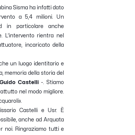
bina Sisma ha infatti dato
tervento a 5,4 milioni. Un
ed in particolare anche
. L’intervento rientra nel
tuatore, incaricato della
nche un luogo identitario e
a, memoria della storia del
Guido Castelli
-.
Stiamo
rattutto nel modo migliore.
cquaroli
».
ssario Castelli e Usr. È
ossibile, anche ad Arquata
 noi. Ringraziamo tutti e