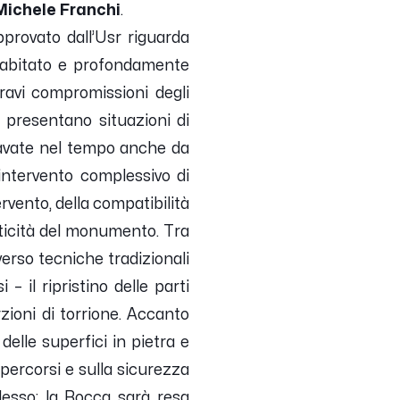
Michele Franchi
.
pprovato dall’Usr riguarda
 l’abitato e profondamente
gravi compromissioni degli
 presentano situazioni di
ggravate nel tempo anche da
intervento complessivo di
rvento, della compatibilità
tenticità del monumento. Tra
verso tecniche tradizionali
– il ripristino delle parti
rzioni di torrione. Accanto
delle superfici in pietra e
 percorsi e sulla sicurezza
plesso: la Rocca sarà resa