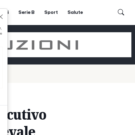
dori
Serie B
Sport
Salute
e,
re
secutivo
ievale