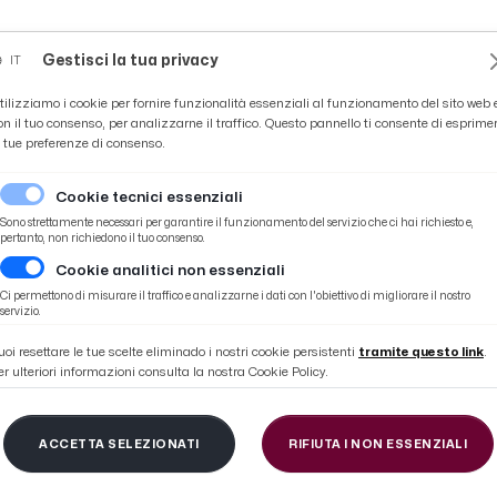
Novità
News
Ascoli Time
Cultura
Coppa Teo
Gestisci la tua privacy
IT
tilizziamo i cookie per fornire funzionalità essenziali al funzionamento del sito web 
on il tuo consenso, per analizzarne il traffico. Questo pannello ti consente di esprime
e tue preferenze di consenso.
Cookie tecnici essenziali
Sono strettamente necessari per garantire il funzionamento del servizio che ci hai richiesto e,
pertanto, non richiedono il tuo consenso.
Cookie analitici non essenziali
restauro della Rocca medievale
Ci permettono di misurare il traffico e analizzarne i dati con l'obiettivo di migliorare il nostro
servizio.
uoi resettare le tue scelte eliminado i nostri cookie persistenti
tramite questo link
.
er ulteriori informazioni consulta la nostra Cookie Policy.
el Tronto, progetto e
ACCETTA SELEZIONATI
RIFIUTA I NON ESSENZIALI
tauro della Rocca med