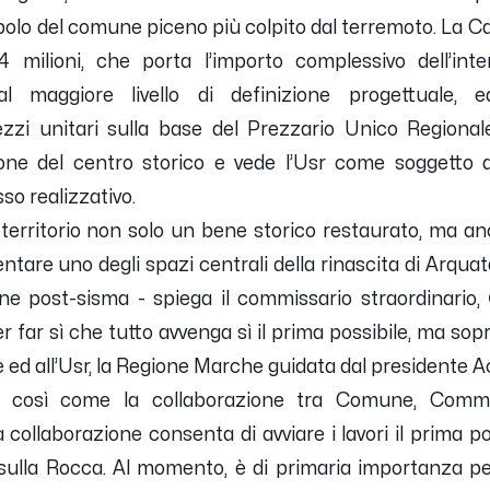
bolo del comune piceno più colpito dal terremoto. La Ca
1,4 milioni, che porta l’importo complessivo dell’in
 maggiore livello di definizione progettuale, 
zzi unitari sulla base del Prezzario Unico Regionale
ne del centro storico e vede l’Usr come soggetto at
so realizzativo.
al territorio non solo un bene storico restaurato, ma a
entare uno degli spazi centrali della rinascita di Arquat
ione post-sisma
- spiega il commissario straordinario,
far sì che tutto avvenga sì il prima possibile, ma sop
 ed all’Usr, la Regione Marche guidata dal presidente A
i, così come la collaborazione tra Comune, Commi
ollaborazione consenta di avviare i lavori il prima p
sulla Rocca. Al momento, è di primaria importanza per