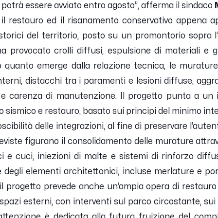
e potrà essere avviato entro agosto
”, afferma il sindaco
 il restauro ed il risanamento conservativo appena a
storici del territorio, posto su un promontorio sopra
 provocato crolli diffusi, espulsione di materiali e 
 quanto emerge dalla relazione tecnica, le murature
 interni, distacchi tra i paramenti e lesioni diffuse, a
e carenza di manutenzione. Il progetto punta a un 
 sismico e restauro, basato sui principi del minimo inte
oscibilità delle integrazioni, al fine di preservare l’au
previste figurano il consolidamento delle murature attra
e cuci, iniezioni di malte e sistemi di rinforzo diffusi 
e degli elementi architettonici, incluse merlature e po
i, il progetto prevede anche un’ampia opera di restauro 
 spazi esterni, con interventi sul parco circostante, sui
 attenzione è dedicata alla futura fruizione del com