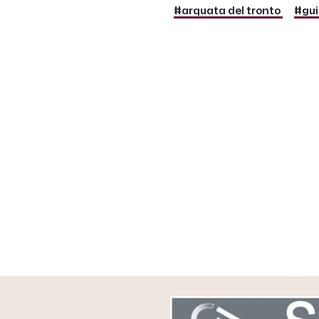
#arquata del tronto
#gui