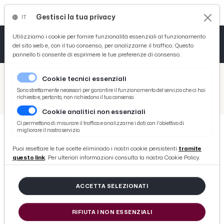
Gestisci la tua privacy
IT
Tutto News
Tutto Sport
Tutto Curiosità
Utilizziamo i cookie per fornire funzionalità essenziali al funzionamento
del sito web e, con il tuo consenso, per analizzarne il traffico. Questo
pannello ti consente di esprimere le tue preferenze di consenso.
Cronaca
Atletica
Serie D
/
Picenotime
Cookie tecnici essenziali
Basket
/
News
Sono strettamente necessari per garantire il funzionamento del servizio che ci hai
richiesto e, pertanto, non richiedono il tuo consenso.
/
Regione Marche e Camera di Commercio insieme al Cibus di Parma. Presenti 35 imprese agroalimentari
Cookie analitici non essenziali
Ciclismo
Ci permettono di misurare il traffico e analizzarne i dati con l'obiettivo di
migliorare il nostro servizio.
Volley
NEWS
Puoi resettare le tue scelte eliminado i nostri cookie persistenti
tramite
Regione Marche e Camera di
questo link
. Per ulteriori informazioni consulta la nostra Cookie Policy.
Commercio insieme al Cibus di
Parma. Presenti 35 imprese
ACCETTA SELEZIONATI
agroalimentari
RIFIUTA I NON ESSENZIALI