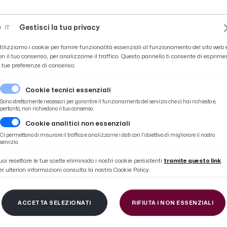
Novità
News
Ascoli Time
Cultura
Coppa Teo
Gestisci la tua privacy
IT
tilizziamo i cookie per fornire funzionalità essenziali al funzionamento del sito web 
on il tuo consenso, per analizzarne il traffico. Questo pannello ti consente di esprime
e tue preferenze di consenso.
Cookie tecnici essenziali
Sono strettamente necessari per garantire il funzionamento del servizio che ci hai richiesto e,
pertanto, non richiedono il tuo consenso.
Cookie analitici non essenziali
ti Marche: ''Oltre 110 milioni di euro da vini di qualità''
Ci permettono di misurare il traffico e analizzarne i dati con l'obiettivo di migliorare il nostro
servizio.
uoi resettare le tue scelte eliminado i nostri cookie persistenti
tramite questo link
.
er ulteriori informazioni consulta la nostra Cookie Policy.
o sul podio dei vini pi
ACCETTA SELEZIONATI
RIFIUTA I NON ESSENZIALI
 Marche: ''Oltre 110 mi