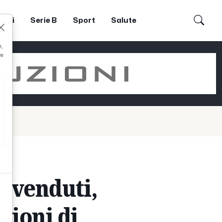
dori
Serie B
Sport
Salute
e,
re
ù venduti,
lioni di