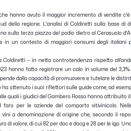
i che hanno avuto il maggior incremento di vendite c'è
d della regione. L'analisi di Coldiretti sulla base di
a sulla terza piazza del podio dietro al Cerasuolo d'Abr
 in un contesto di maggiori consumi degli italiani p
 Coldiretti –
in netta controtendenza rispetto all’an
23 hanno fatto registrare un calo in volume del 3,3%. 
ipende dalla capacità di promuovere e tutelare le distintiv
ha ottenuto i suoi riflettori sulle guide come, ad esempi
 alle quali i giudici del Gambero Rosso hanno attribuito
il faro per le aziende del comparto vitivinicolo. Nel
 vini a denominazione di origine che, secondo il repo
euro di valore, di cui 82 per doc e docg e 28 per le igp. 