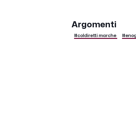
Argomenti
#coldiretti marche
#enog