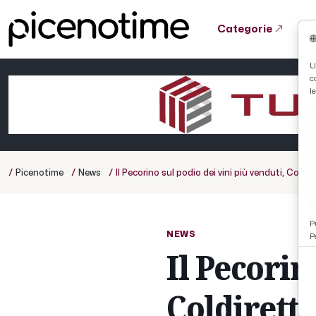
Categorie
Tutto News
Tutto Sport
Tutto Curiosità
U
c
Cronaca
Atletica
Serie D
l
Basket
Ciclismo
/
/
/
Picenotime
News
Il Pecorino sul podio dei vini più venduti, Coldiret
Volley
P
NEWS
P
Il Pecorin
Coldiretti