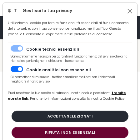
Gestisci la tua privacy
IT
Tutto News
Tutto Sport
Tutto Curiosità
Utilizziamo i cookie per fornire funzionalità essenziali al funzionamento
del sito web e, con il tuo consenso, per analizzarne il traffico. Questo
pannello ti consente di esprimere le tue preferenze di consenso.
Cronaca
Atletica
Serie D
/
Picenotime
Cookie tecnici essenziali
Basket
/
News
Sono strettamente necessari per garantire il funzionamento del servizio che ci hai
richiesto e, pertanto, non richiedono il tuo consenso.
/
Ascoli Piceno, vescovo Palmieri in Kenya con una delegazione della Caritas Marche
Cookie analitici non essenziali
Ciclismo
Ci permettono di misurare il traffico e analizzarne i dati con l'obiettivo di
migliorare il nostro servizio.
Volley
NEWS
Puoi resettare le tue scelte eliminado i nostri cookie persistenti
tramite
Ascoli Piceno, vescovo Palmieri in
questo link
. Per ulteriori informazioni consulta la nostra Cookie Policy.
Kenya con una delegazione della
Caritas Marche
ACCETTA SELEZIONATI
RIFIUTA I NON ESSENZIALI
di Redazione Picenotime