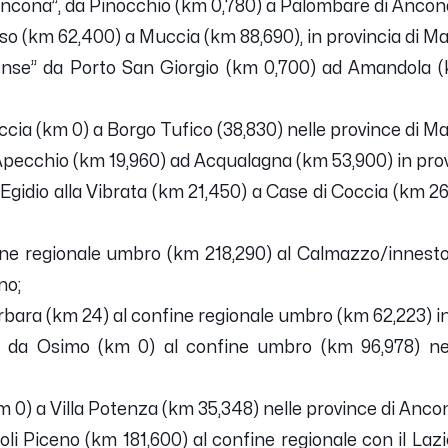
i Ancona”, da Pinocchio (km 0,780) a Palombare di Ancon
sso (km 62,400) a Muccia (km 88,690), in provincia di M
nse” da Porto San Giorgio (km 0,700) ad Amandola (km
ia (km 0) a Borgo Tufico (38,830) nelle province di M
pecchio (km 19,960) ad Acqualagna (km 53,900) in prov
Egidio alla Vibrata (km 21,450) a Case di Coccia (km 26,
fine regionale umbro (km 218,290) al Calmazzo/innesto
no;
rbara (km 24) al confine regionale umbro (km 62,223) in
 da Osimo (km 0) al confine umbro (km 96,978) nel
km 0) a Villa Potenza (km 35,348) nelle province di Anc
coli Piceno (km 181,600) al confine regionale con il Lazio