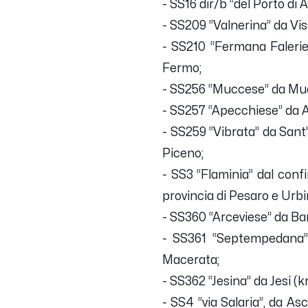
- SS16 dir/b “del Porto d
- SS209 “Valnerina” da Vi
- SS210 “Fermana Falerie
Fermo;
- SS256 “Muccese” da Mucc
- SS257 “Apecchiese” da A
- SS259 “Vibrata” da Sant’
Piceno;
- SS3 “Flaminia” dal con
provincia di Pesaro e Urbi
- SS360 “Arceviese” da Ba
- SS361 “Septempedana”
Macerata;
- SS362 “Jesina” da Jesi (
- SS4 “via Salaria”, da As