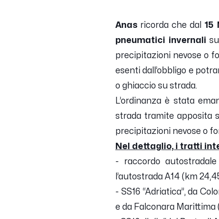
Anas
ricorda che dal
15 
pneumatici invernali
sui
precipitazioni nevose o f
esenti dall’obbligo e potr
o ghiaccio su strada.
L’ordinanza è stata eman
strada tramite apposita se
precipitazioni nevose o fo
Nel dettaglio, i tratti i
- raccordo autostradale 
l’autostrada A14 (km 24,450
- SS16 “Adriatica”, da Co
e da Falconara Marittima 