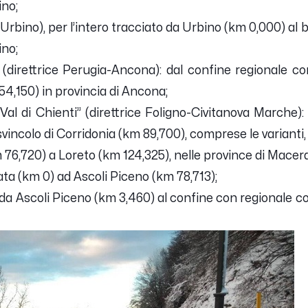
ino;
 Urbino), per l’intero tracciato da Urbino (km 0,000) al b
ino;
” (direttrice Perugia-Ancona): dal confine regionale co
 54,150) in provincia di Ancona;
 Val di Chienti” (direttrice Foligno-Civitanova Marche)
svincolo di Corridonia (km 89,700), comprese le varianti,
 76,720) a Loreto (km 124,325), nelle province di Mace
ta (km 0) ad Ascoli Piceno (km 78,713);
da Ascoli Piceno (km 3,460) al confine con regionale co