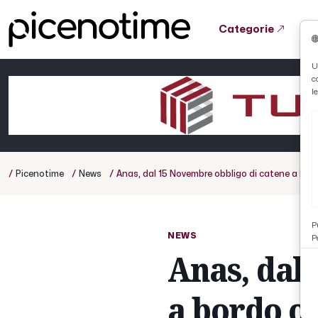
Categorie
Tutto News
Tutto Sport
Tutto Curiosità
U
c
Cronaca
Atletica
Serie D
l
Basket
Ciclismo
/
/
/
Picenotime
News
Anas, dal 15 Novembre obbligo di catene a bordo 
Volley
P
NEWS
P
Anas, dal
a bordo o 