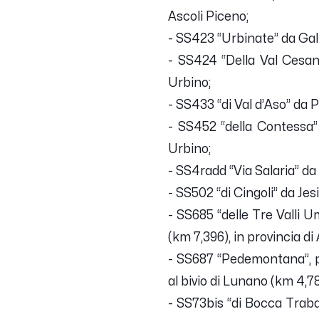
Ascoli Piceno;
- SS423 “Urbinate” da Gall
- SS424 “Della Val Cesan
Urbino;
- SS433 “di Val d’Aso” da
- SS452 “della Contessa”
Urbino;
- SS4radd “Via Salaria” da
- SS502 “di Cingoli” da Je
- SS685 “delle Tre Valli U
(km 7,396), in provincia di
- SS687 “Pedemontana”, pe
al bivio di Lunano (km 4,78
- SS73bis “di Bocca Traba