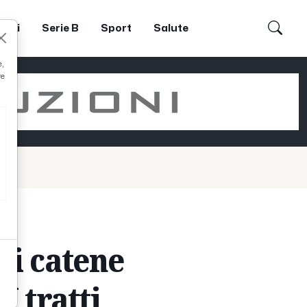
dori
Serie B
Sport
Salute
e,
re
di catene
I tratti