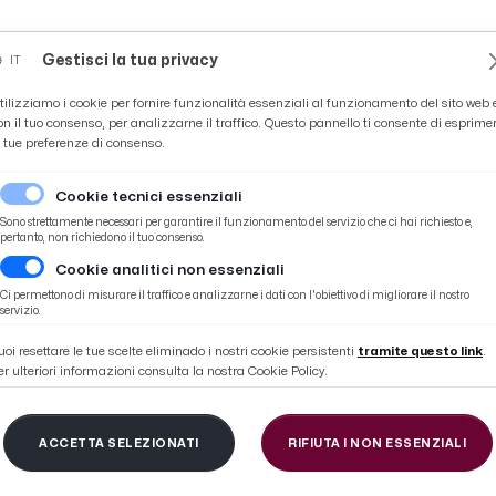
Novità
News
Ascoli Time
Cultura
Coppa Teo
Gestisci la tua privacy
IT
tilizziamo i cookie per fornire funzionalità essenziali al funzionamento del sito web 
on il tuo consenso, per analizzarne il traffico. Questo pannello ti consente di esprime
e tue preferenze di consenso.
Cookie tecnici essenziali
Sono strettamente necessari per garantire il funzionamento del servizio che ci hai richiesto e,
pertanto, non richiedono il tuo consenso.
Cookie analitici non essenziali
o pneumatici invernali. I tratti interessati nelle Marche
Ci permettono di misurare il traffico e analizzarne i dati con l'obiettivo di migliorare il nostro
servizio.
uoi resettare le tue scelte eliminado i nostri cookie persistenti
tramite questo link
.
er ulteriori informazioni consulta la nostra Cookie Policy.
 15 Novembre obbligo 
ACCETTA SELEZIONATI
RIFIUTA I NON ESSENZIALI
pneumatici invernali. 