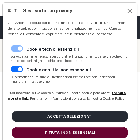
Gestisci la tua privacy
IT
Tutto News
Tutto Sport
Tutto Curiosità
Utilizziamo i cookie per fornire funzionalità essenziali al funzionamento
del sito web e, con il tuo consenso, per analizzarne il traffico. Questo
pannello ti consente di esprimere le tue preferenze di consenso.
Cronaca
Atletica
Serie D
/
Picenotime
Cookie tecnici essenziali
Basket
/
News
Sono strettamente necessari per garantire il funzionamento del servizio che ci hai
richiesto e, pertanto, non richiedono il tuo consenso.
/
Ascoli Piceno, le sculture in ferro di Marinucci nel fossato che circonda il Forte Malatesta
Cookie analitici non essenziali
Ciclismo
Ci permettono di misurare il traffico e analizzarne i dati con l'obiettivo di
migliorare il nostro servizio.
Volley
NEWS
Puoi resettare le tue scelte eliminado i nostri cookie persistenti
tramite
Ascoli Piceno, le sculture in ferro
questo link
. Per ulteriori informazioni consulta la nostra Cookie Policy.
di Marinucci nel fossato che
circonda il Forte Malatesta
ACCETTA SELEZIONATI
RIFIUTA I NON ESSENZIALI
di Redazione Picenotime