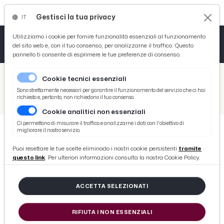
Gestisci la tua privacy
IT
Tutto News
Tutto Sport
Tutto Curiosità
Utilizziamo i cookie per fornire funzionalità essenziali al funzionamento
del sito web e, con il tuo consenso, per analizzarne il traffico. Questo
pannello ti consente di esprimere le tue preferenze di consenso.
Cronaca
Atletica
Serie D
/
Picenotime
Cookie tecnici essenziali
Basket
/
News
Sono strettamente necessari per garantire il funzionamento del servizio che ci hai
richiesto e, pertanto, non richiedono il tuo consenso.
/
Ascoli Piceno, Fioravanti: “Ferma condanna per i vergognosi striscioni comparsi nella notte in città”
Cookie analitici non essenziali
Ciclismo
Ci permettono di misurare il traffico e analizzarne i dati con l'obiettivo di
migliorare il nostro servizio.
Volley
NEWS
Puoi resettare le tue scelte eliminado i nostri cookie persistenti
tramite
Ascoli Piceno, Fioravanti: “Ferma
questo link
. Per ulteriori informazioni consulta la nostra Cookie Policy.
condanna per i vergognosi
striscioni comparsi nella notte in
ACCETTA SELEZIONATI
città”
RIFIUTA I NON ESSENZIALI