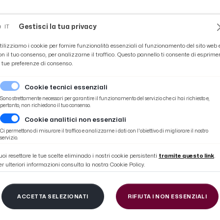
Novità
News
Ascoli Time
Cultura
Coppa Teo
Gestisci la tua privacy
IT
tilizziamo i cookie per fornire funzionalità essenziali al funzionamento del sito web 
on il tuo consenso, per analizzarne il traffico. Questo pannello ti consente di esprime
e tue preferenze di consenso.
Cookie tecnici essenziali
Sono strettamente necessari per garantire il funzionamento del servizio che ci hai richiesto e,
pertanto, non richiedono il tuo consenso.
Cookie analitici non essenziali
Piceno. Eletti Consiglio Generale, Probiviri e Revisori
Ci permettono di misurare il traffico e analizzarne i dati con l'obiettivo di migliorare il nostro
servizio.
uoi resettare le tue scelte eliminado i nostri cookie persistenti
tramite questo link
.
er ulteriori informazioni consulta la nostra Cookie Policy.
 la governance di Con
ACCETTA SELEZIONATI
RIFIUTA I NON ESSENZIALI
eno. Eletti Consiglio 