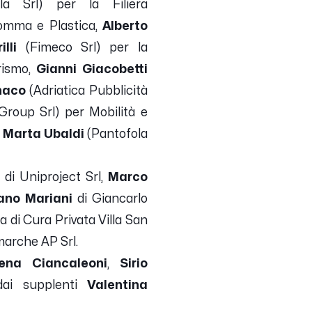
a Srl) per la Filiera
omma e Plastica,
Alberto
lli
(Fimeco Srl) per la
ismo,
Gianni Giacobetti
naco
(Adriatica Pubblicità
roup Srl) per Mobilità e
Marta Ubaldi
(Pantofola
i
di Uniproject Srl,
Marco
ano Mariani
di Giancarlo
a di Cura Privata Villa San
marche AP Srl.
ena Ciancaleoni
,
Sirio
dai supplenti
Valentina