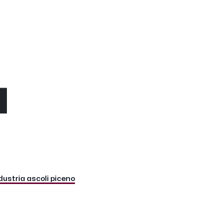
O
ustria ascoli piceno