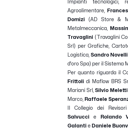
Impianti tecnologici, r
Agroalimentare,
Frances
Domizi
(AD Store & Mor
Metalmeccanica,
Massim
Travaglini
(Travaglini Cos
Srl) per Grafiche, Carto
Logistica,
Sandro Novelli
d'oro Spa) per il Sistema 
Per quanto riguarda il Coll
Frittoli
di Maflow BRS Srl
Mariani Srl,
Silvio Meletti
Marco,
Raffaele Speran
Il Collegio dei Reviso
Salvucci
e
Rolando V
Galanti
e
Daniele Buon