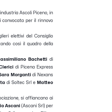
findustria Ascoli Piceno, in
i convocata per il rinnovo
ieri elettivi del Consiglio
tando così il quadro della
assimiliano Bachetti
di
lerici
di Picena Express
Sara Morganti
di Nexans
sta
di Soltec Srl e
Matteo
ociazione, si affiancano ai
io Ascani
(Ascani Srl) per