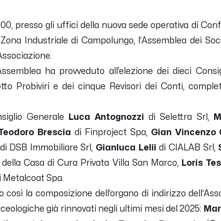
7:00, presso gli uffici della nuova sede operativa di Con
a Zona Industriale di Campolungo, l’Assemblea dei Soc
’Associazione.
Assemblea ha provveduto all’elezione dei dieci Consigl
to Probiviri e dei cinque Revisori dei Conti, comple
nsiglio Generale
Luca Antognozzi
di Selettra Srl,
M
Teodoro Brescia
di Finproject Spa,
Gian Vincenzo C
di DSB Immobiliare Srl,
Gianluca Lelii
di CIALAB Srl,
della Casa di Cura Privata Villa San Marco,
Loris Te
i Metalcoat Spa.
o così la composizione dell’organo di indirizzo dell’Ass
rceologiche già rinnovati negli ultimi mesi del 2025:
Mar