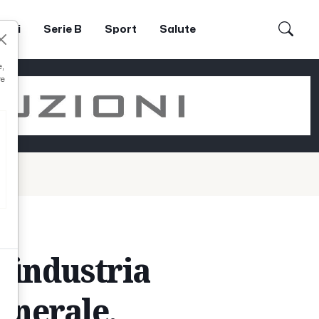
dori
Serie B
Sport
Salute
e,
re
findustria
Generale,