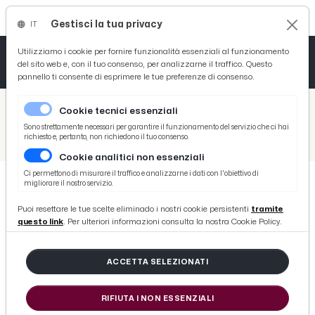
Gestisci la tua privacy
IT
Tutto News
Tutto Sport
Tutto Curiosità
Utilizziamo i cookie per fornire funzionalità essenziali al funzionamento
del sito web e, con il tuo consenso, per analizzarne il traffico. Questo
pannello ti consente di esprimere le tue preferenze di consenso.
Cronaca
Atletica
Serie D
/
Picenotime
Cookie tecnici essenziali
Basket
/
News
Sono strettamente necessari per garantire il funzionamento del servizio che ci hai
richiesto e, pertanto, non richiedono il tuo consenso.
/
Caro benzina, Codacons sporge denuncia alle Procure marchigiane nei confronti del Mef
Cookie analitici non essenziali
Ciclismo
Ci permettono di misurare il traffico e analizzarne i dati con l'obiettivo di
migliorare il nostro servizio.
Volley
NEWS
Puoi resettare le tue scelte eliminado i nostri cookie persistenti
tramite
Caro benzina, Codacons sporge
questo link
. Per ulteriori informazioni consulta la nostra Cookie Policy.
denuncia alle Procure marchigiane
nei confronti del Mef
ACCETTA SELEZIONATI
RIFIUTA I NON ESSENZIALI
di Redazione Picenotime