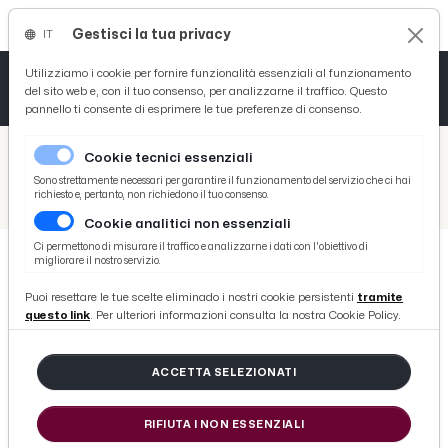
Gestisci la tua privacy
IT
Tutto News
Tutto Sport
Tutto Curiosità
Utilizziamo i cookie per fornire funzionalità essenziali al funzionamento
del sito web e, con il tuo consenso, per analizzarne il traffico. Questo
pannello ti consente di esprimere le tue preferenze di consenso.
Cronaca
Atletica
Serie D
/
Picenotime
Cookie tecnici essenziali
Basket
/
News
Sono strettamente necessari per garantire il funzionamento del servizio che ci hai
richiesto e, pertanto, non richiedono il tuo consenso.
/
Carabinieri, Tenente Ernesto Parretta nuovo Comandante del Nucleo investigativo di Ascoli Piceno
Cookie analitici non essenziali
Ciclismo
Ci permettono di misurare il traffico e analizzarne i dati con l'obiettivo di
migliorare il nostro servizio.
Volley
NEWS
Puoi resettare le tue scelte eliminado i nostri cookie persistenti
tramite
Carabinieri, Tenente Ernesto
questo link
. Per ulteriori informazioni consulta la nostra Cookie Policy.
Parretta nuovo Comandante del
Nucleo investigativo di Ascoli
ACCETTA SELEZIONATI
Piceno
RIFIUTA I NON ESSENZIALI