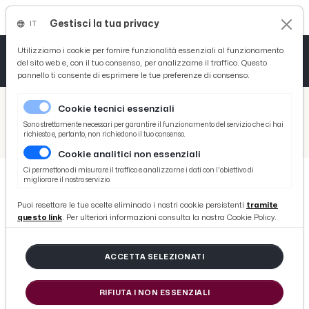
Gestisci la tua privacy
IT
Tutto News
Tutto Sport
Tutto Curiosità
Utilizziamo i cookie per fornire funzionalità essenziali al funzionamento
del sito web e, con il tuo consenso, per analizzarne il traffico. Questo
pannello ti consente di esprimere le tue preferenze di consenso.
Cronaca
Atletica
Serie D
/
Picenotime
Cookie tecnici essenziali
Basket
/
News
Sono strettamente necessari per garantire il funzionamento del servizio che ci hai
richiesto e, pertanto, non richiedono il tuo consenso.
/
Ascoli Piceno, concluso complesso restyling di Corso Trento e Trieste. Fioravanti: “Siamo orgogliosi”
Cookie analitici non essenziali
Ciclismo
Ci permettono di misurare il traffico e analizzarne i dati con l'obiettivo di
migliorare il nostro servizio.
Volley
NEWS
Puoi resettare le tue scelte eliminado i nostri cookie persistenti
tramite
Ascoli Piceno, concluso complesso
questo link
. Per ulteriori informazioni consulta la nostra Cookie Policy.
restyling di Corso Trento e Trieste.
Fioravanti: “Siamo orgogliosi”
ACCETTA SELEZIONATI
RIFIUTA I NON ESSENZIALI
di Redazione Picenotime