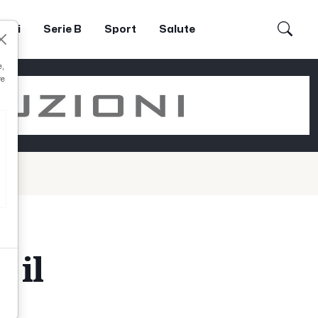
dori
Serie B
Sport
Salute
e,
re
 il