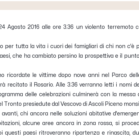
l 24 Agosto 2016 alle ore 3.36 un violento terremoto 
er tutta la vita i cuori dei famigliari di chi non c'è
esi, che ha cambiato persino la prospettiva e il punto d
o ricordate le vittime dopo nove anni nel Parco del
à recitato il Rosario. Alle 3.36 verranno letti i nomi de
programma delle celebrazioni culminerà con la messa a
del Tronto presiedute dal Vescovo di Ascoli Piceno mons
vanti, chi ancora nelle soluzioni abitative d'emerge
bitazioni, alcune aree ancora in zona rossa, si proce
 questi paesi ritroveranno ripartenza e rinascita, d