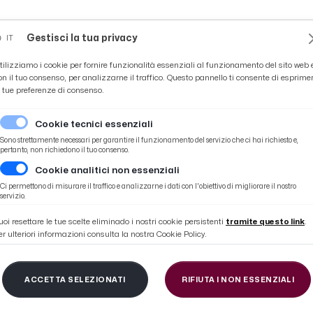
Novità
News
Ascoli Time
Cultura
Coppa Teo
Gestisci la tua privacy
IT
tilizziamo i cookie per fornire funzionalità essenziali al funzionamento del sito web 
on il tuo consenso, per analizzarne il traffico. Questo pannello ti consente di esprime
e tue preferenze di consenso.
Cookie tecnici essenziali
Sono strettamente necessari per garantire il funzionamento del servizio che ci hai richiesto e,
pertanto, non richiedono il tuo consenso.
Cookie analitici non essenziali
che causò 51 vittime. Commozione, ricordo e sguardo al futuro
Ci permettono di misurare il traffico e analizzarne i dati con l'obiettivo di migliorare il nostro
servizio.
uoi resettare le tue scelte eliminado i nostri cookie persistenti
tramite questo link
.
er ulteriori informazioni consulta la nostra Cookie Policy.
l Tronto, nove anni fa
ACCETTA SELEZIONATI
RIFIUTA I NON ESSENZIALI
 che causò 51 vittime.