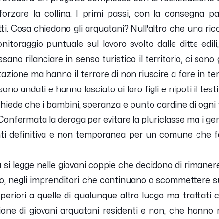
zare la collina. I primi passi, con la consegna parzi
ti. Cosa chiedono gli arquatani? Null'altro che una ri
toraggio puntuale sul lavoro svolto dalle ditte edil
ssano rilanciare in senso turistico il territorio, ci sono
itazione ma hanno il terrore di non riuscire a fare in te
sono andati e hanno lasciato ai loro figli e nipoti il tes
 chiede che i bambini, speranza e punto cardine di ogni t
Confermata la deroga per evitare la pluriclasse ma i g
ti definitiva e non temporanea per un comune che f
si legge nelle giovani coppie che decidono di rimanere
, negli imprenditori che continuano a scommettere sul
periori a quelle di qualunque altro luogo ma trattati c
ione di giovani arquatani residenti e non, che hanno 