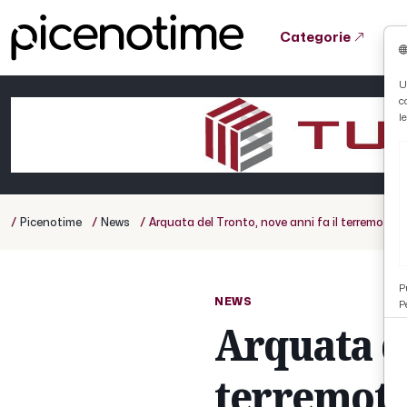
Categorie
Tutto News
Tutto Sport
Tutto Curiosità
U
c
Cronaca
Atletica
Serie D
l
Basket
Ciclismo
/
/
/
Picenotime
News
Arquata del Tronto, nove anni fa il terremoto 
Volley
P
NEWS
P
Arquata de
terremoto