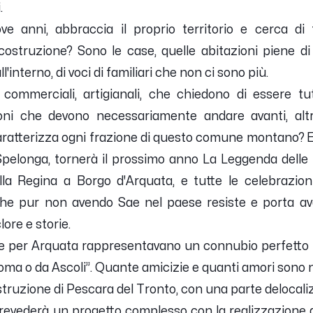
.
ve anni, abbraccia il proprio territorio e cerca di
ostruzione? Sono le case, quelle abitazioni piene di sa
l'interno, di voci di familiari che non ci sono più.
e, commerciali, artigianali, che chiedono di essere t
zioni che devono necessariamente andare avanti, al
caratterizza ogni frazione di questo comune montano? 
Spelonga, tornerà il prossimo anno La Leggenda delle 
la Regina a Borgo d'Arquata, e tutte le celebrazio
e pur non avendo Sae nel paese resiste e porta ava
ore e storie.
e per Arquata rappresentavano un connubio perfetto 
oma o da Ascoli”. Quante amicizie e quanti amori sono n
costruzione di Pescara del Tronto, con una parte delocaliz
evederà un progetto complesso con la realizzazione di