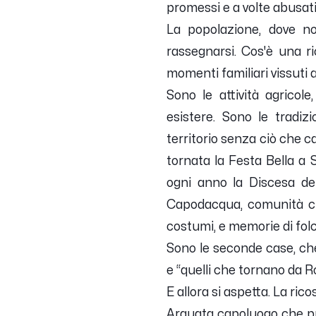
promessi e a volte abusati
La popolazione, dove no
rassegnarsi. Cos'è una ric
momenti familiari vissuti al
Sono le attività agricol
esistere. Sono le tradi
territorio senza ciò che 
tornata la Festa Bella a 
ogni anno la Discesa del
Capodacqua, comunità ch
costumi, e memorie di folcl
Sono le seconde case, ch
e “quelli che tornano da R
E allora si aspetta. La ri
Arquata capoluogo che pr