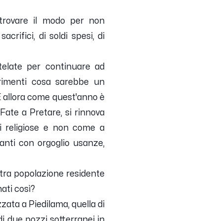
 trovare il modo per non
crifici, di soldi spesi, di
utelate per continuare ad
trimenti cosa sarebbe un
E allora come quest'anno è
Fate a Pretare, si rinnova
ni religiose e non come a
nti con orgoglio usanze,
tra popolazione residente
ati così?
zata a Piedilama, quella di
 due pozzi sotterranei in