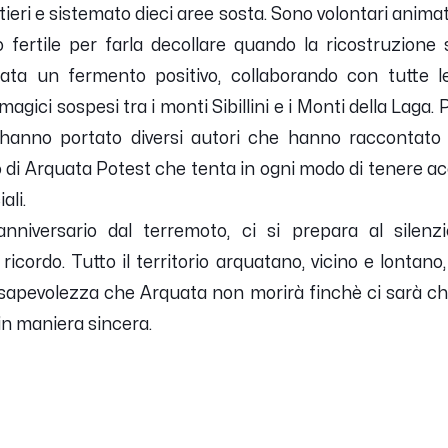
tieri e sistemato dieci aree sosta. Sono volontari animati
 fertile per farla decollare quando la ricostruzione 
ta un fermento positivo, collaborando con tutte le
gici sospesi tra i monti Sibillini e i Monti della Laga. Pro
 hanno portato diversi autori che hanno raccontato 
lo di Arquata Potest che tenta in ogni modo di tenere acc
ali.
nniversario dal terremoto, ci si prepara al silenz
ricordo. Tutto il territorio arquatano, vicino e lontano
onsapevolezza che Arquata non morirà finchè ci sarà chi
in maniera sincera.