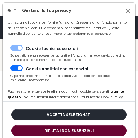
Gestisci la tua privacy
IT
Tutto News
Tutto Sport
Tutto Curiosità
Utilizziamo i cookie per fornire funzionalità essenziali al funzionamento
del sito web e, con il tuo consenso, per analizzarne il traffico. Questo
pannello ti consente di esprimere le tue preferenze di consenso.
Cronaca
Atletica
Serie D
/
Picenotime
Cookie tecnici essenziali
Basket
/
News
Sono strettamente necessari per garantire il funzionamento del servizio che ci hai
richiesto e, pertanto, non richiedono il tuo consenso.
/
Turismo lento e sviluppo del territorio, all’incontro di Confartigianato Macerata-Ascoli-Fermo annunciati nuovi bandi e opportunità per le imprese del cratere
Cookie analitici non essenziali
Ciclismo
Ci permettono di misurare il traffico e analizzarne i dati con l'obiettivo di
migliorare il nostro servizio.
Volley
NEWS
Puoi resettare le tue scelte eliminado i nostri cookie persistenti
tramite
Turismo lento e sviluppo del
questo link
. Per ulteriori informazioni consulta la nostra Cookie Policy.
territorio, all’incontro di
Confartigianato Macerata-Ascoli-
ACCETTA SELEZIONATI
Fermo annunciati nuovi bandi e
RIFIUTA I NON ESSENZIALI
opportunità per le imprese del