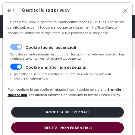
Gestisci la tua privacy
IT
Tutto News
Tutto Sport
Tutto Curiosità
Utilizziamo i cookie per fornire funzionalità essenziali al funzionamento
del sito web e, con il tuo consenso, per analizzarne il traffico. Questo
pannello ti consente di esprimere le tue preferenze di consenso.
Cronaca
Atletica
Serie D
/
Picenotime
Cookie tecnici essenziali
Basket
/
News
Sono strettamente necessari per garantire il funzionamento del servizio che ci hai
richiesto e, pertanto, non richiedono il tuo consenso.
/
San Benedetto del Tronto, al “Madonna del Soccorso” prelievo multi organo da donatrice 53enne
Cookie analitici non essenziali
Ciclismo
Ci permettono di misurare il traffico e analizzarne i dati con l'obiettivo di
migliorare il nostro servizio.
Volley
NEWS
Puoi resettare le tue scelte eliminado i nostri cookie persistenti
tramite
San Benedetto del Tronto, al
questo link
. Per ulteriori informazioni consulta la nostra Cookie Policy.
“Madonna del Soccorso” prelievo
multi organo da donatrice 53enne
ACCETTA SELEZIONATI
RIFIUTA I NON ESSENZIALI
di Redazione Picenotime